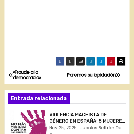
«Fraude a la
N
Paremos su lapidación
democracia»
a
Entrada relacionada
v
e
VIOLENCIA MACHISTA DE
GÉNERO EN ESPAÑA: 5 MUJERES
g
ASESINADAS EN 3 SEMANAS DE
Nov 25, 2025
Juanlas Beltrán De
NOVIEMBRE (en Huelva,