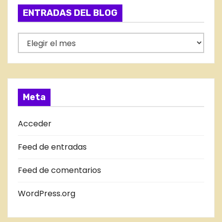
g
a
ENTRADAS DEL BLOG
o
d
r
E
í
a
N
a
T
s
s
R
A
Meta
D
A
Acceder
S
Feed de entradas
D
E
Feed de comentarios
L
B
WordPress.org
L
O