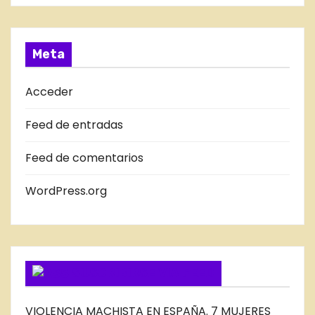
a
T
s
R
A
Meta
D
A
Acceder
S
Feed de entradas
D
E
Feed de comentarios
L
B
WordPress.org
L
O
G
SUSCRIBIRSE VIA FEED
VIOLENCIA MACHISTA EN ESPAÑA. 7 MUJERES