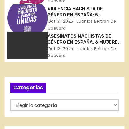
Guevara
a
Zaragoza, Barcelona, Madrid y
VIOLENCIA MACHISTA DE
Málaga)
c
GÉNERO EN ESPAÑA: 5
ASESINADAS EN 15 DÍAS
Oct 31, 2025
Juanlas Beltrán De
i
(Badajoz, Gipuzkoa, Madrid,
Guevara
Alicante y Murcia)
ASESINATOS MACHISTAS DE
ó
GÉNERO EN ESPAÑA. 6 MUJERES
ASESINADAS EN SEPTIEMBRE
Oct 13, 2025
Juanlas Beltrán De
n
(Sevilla, Murcia, Sevilla, Málaga,
Guevara
Girona, Badajoz)
d
e
e
Categorías
n
C
a
t
t
r
e