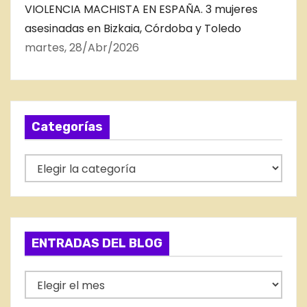
VIOLENCIA MACHISTA EN ESPAÑA. 3 mujeres
asesinadas en Bizkaia, Córdoba y Toledo
martes, 28/Abr/2026
Categorías
C
a
t
e
g
ENTRADAS DEL BLOG
o
r
E
í
N