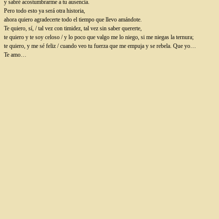
y sabré acostumbrarme a tu ausencia.
Pero todo esto ya será otra historia,
ahora quiero agradecerte todo el tiempo que llevo amándote.
Te quiero, sí, / tal vez con timidez, tal vez sin saber quererte,
te quiero y te soy celoso / y lo poco que valgo me lo niego, si me niegas la ternura;
te quiero, y me sé feliz / cuando veo tu fuerza que me empuja y se rebela. Que yo…
Te amo…