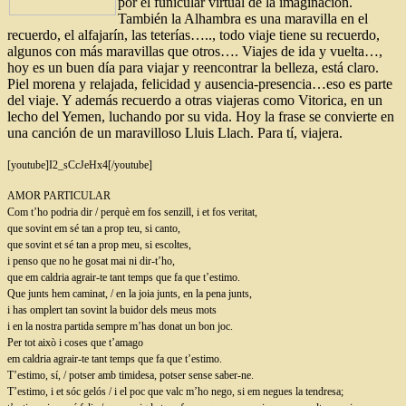
por el funicular virtual de la imaginación.
También la Alhambra es una maravilla en el
recuerdo, el alfajarín, las teterías….., todo viaje tiene su recuerdo,
algunos con más maravillas que otros…. Viajes de ida y vuelta…,
hoy es un buen día para viajar y reencontrar la belleza, está claro.
Piel morena y relajada, felicidad y ausencia-presencia…eso es parte
del viaje. Y además recuerdo a otras viajeras como Vitorica, en un
lecho del Yemen, luchando por su vida. Hoy la frase se convierte en
una canción de un maravilloso Lluis Llach. Para tí, viajera.
[youtube]I2_sCcJeHx4[/youtube]
AMOR PARTICULAR
Com t’ho podria dir / perquè em fos senzill, i et fos veritat,
que sovint em sé tan a prop teu, si canto,
que sovint et sé tan a prop meu, si escoltes,
i penso que no he gosat mai ni dir-t’ho,
que em caldria agrair-te tant temps que fa que t’estimo.
Que junts hem caminat, / en la joia junts, en la pena junts,
i has omplert tan sovint la buidor dels meus mots
i en la nostra partida sempre m’has donat un bon joc.
Per tot això i coses que t’amago
em caldria agrair-te tant temps que fa que t’estimo.
T’estimo, sí, / potser amb timidesa, potser sense saber-ne.
T’estimo, i et sóc gelós / i el poc que valc m’ho nego, si em negues la tendresa;