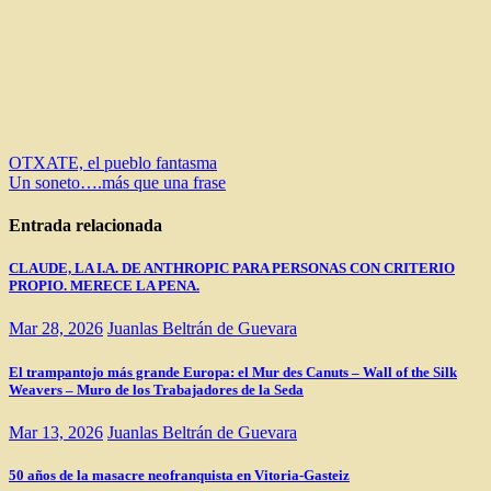
Navegación
OTXATE, el pueblo fantasma
Un soneto….más que una frase
de
entradas
Entrada relacionada
CLAUDE, LA I.A. DE ANTHROPIC PARA PERSONAS CON CRITERIO
PROPIO. MERECE LA PENA.
Mar 28, 2026
Juanlas Beltrán de Guevara
El trampantojo más grande Europa: el Mur des Canuts – Wall of the Silk
Weavers – Muro de los Trabajadores de la Seda
Mar 13, 2026
Juanlas Beltrán de Guevara
50 años de la masacre neofranquista en Vitoria-Gasteiz