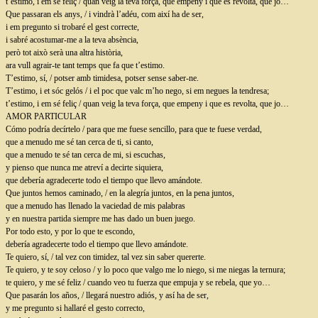
t’estimo, i em sé feliç / quan veig la teva força, que empeny i que es revolta, que jo…
Que passaran els anys, / i vindrà l’adéu, com així ha de ser,
i em pregunto si trobaré el gest correcte,
i sabré acostumar-me a la teva absència,
però tot això serà una altra història,
ara vull agrair-te tant temps que fa que t’estimo.
T’estimo, sí, / potser amb timidesa, potser sense saber-ne.
T’estimo, i et sóc gelós / i el poc que valc m’ho nego, si em negues la tendresa;
t’estimo, i em sé feliç / quan veig la teva força, que empeny i que es revolta, que jo…
AMOR PARTICULAR
Cómo podría decírtelo / para que me fuese sencillo, para que te fuese verdad,
que a menudo me sé tan cerca de ti, si canto,
que a menudo te sé tan cerca de mi, si escuchas,
y pienso que nunca me atreví a decirte siquiera,
que debería agradecerte todo el tiempo que llevo amándote.
Que juntos hemos caminado, / en la alegría juntos, en la pena juntos,
que a menudo has llenado la vaciedad de mis palabras
y en nuestra partida siempre me has dado un buen juego.
Por todo esto, y por lo que te escondo,
debería agradecerte todo el tiempo que llevo amándote.
Te quiero, sí, / tal vez con timidez, tal vez sin saber quererte.
Te quiero, y te soy celoso / y lo poco que valgo me lo niego, si me niegas la ternura;
te quiero, y me sé feliz / cuando veo tu fuerza que empuja y se rebela, que yo…
Que pasarán los años, / llegará nuestro adiós, y así ha de ser,
y me pregunto si hallaré el gesto correcto,