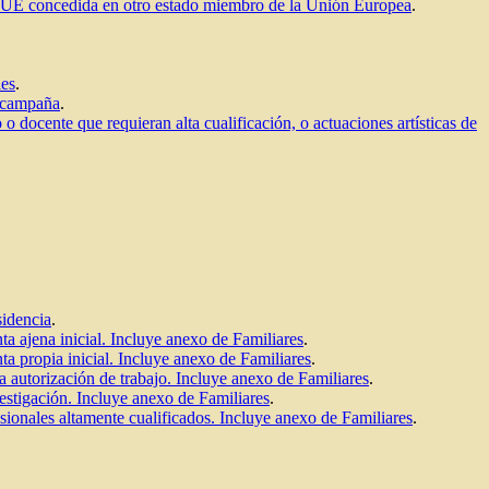
ción-UE concedida en otro estado miembro de la Unión Europea
.
les
.
o campaña
.
 o docente que requieran alta cualificación, o actuaciones artísticas de
sidencia
.
nta ajena inicial. Incluye anexo de Familiares
.
nta propia inicial. Incluye anexo de Familiares
.
la autorización de trabajo. Incluye anexo de Familiares
.
vestigación. Incluye anexo de Familiares
.
fesionales altamente cualificados. Incluye anexo de Familiares
.