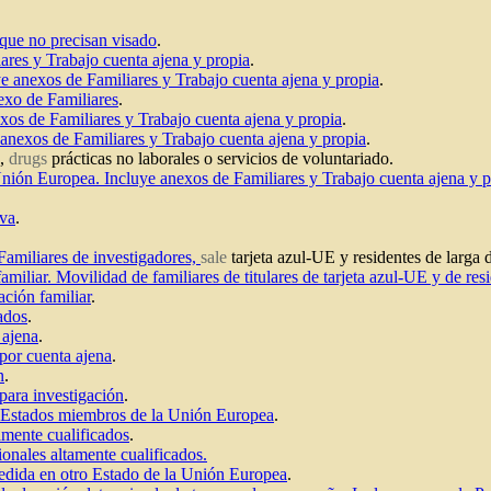
 que no precisan visado
.
ares y Trabajo cuenta ajena y propia
.
ye anexos de Familiares y Trabajo cuenta ajena y propia
.
exo de Familiares
.
exos de Familiares y Trabajo cuenta ajena y propia
.
 anexos de Familiares y Trabajo cuenta ajena y propia
.
s,
drugs
prácticas no laborales o servicios de voluntariado.
Unión Europea. Incluye anexos de Familiares y Trabajo cuenta ajena y p
iva
.
Familiares de investigadores,
sale
tarjeta azul-UE y residentes de larga
amiliar. Movilidad de familiares de titulares de tarjeta azul-UE y de r
ción familiar
.
ados
.
 ajena
.
 por cuenta ajena
.
n
.
para investigación
.
n Estados miembros de la Unión Europea
.
tamente cualificados
.
ionales altamente cualificados.
pedida en otro Estado de la Unión Europea
.