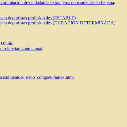
a contratación de ciudadanos extranjeros no residentes en España
.
a para deportistas profesionales (ESTABLE)
.
ajena para deportistas profesionales (DURACIÓN DETERMINADA)
.
a Unión
.
o o libertad condicional
.
rocedimientos/listado_completo/index.html