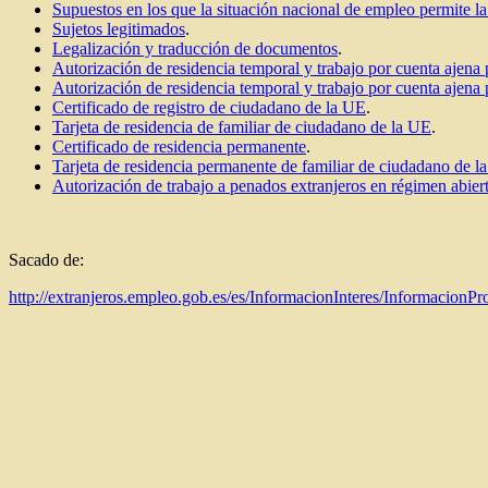
Supuestos en los que la situación nacional de empleo permite l
Sujetos legitimados
.
Legalización y traducción de documentos
.
Autorización de residencia temporal y trabajo por cuenta ajen
Autorización de residencia temporal y trabajo por cuenta 
Certificado de registro de ciudadano de la UE
.
Tarjeta de residencia de familiar de ciudadano de la UE
.
Certificado de residencia permanente
.
Tarjeta de residencia permanente de familiar de ciudadano de l
Autorización de trabajo a penados extranjeros en régimen abiert
Sacado de:
http://extranjeros.empleo.gob.es/es/InformacionInteres/InformacionP