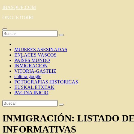
Saltar
IBASQUE.COM
al
ONGI ETORRI
contenido
MUJERES ASESINADAS
ENLACES VASCOS
PAÍSES MUNDO
INMIGRACION
VITORIA-GASTEIZ
cultura google
FOTOGRAFIAS HISTORICAS
EUSKAL ETXEAK
PAGINA INICIO
INMIGRACIÓN: LISTADO D
INFORMATIVAS