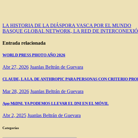
Navegación
LA HISTORIA DE LA DIÁSPORA VASCA POR EL MUNDO
BASQUE GLOBAL NETWORK, LA RED DE INTERCONEXIÓ
de
entradas
Entrada relacionada
WORLD PRESS PHOTO AÑO 2026
Abr 27, 2026
Juanlas Beltrán de Guevara
CLAUDE, LA I.A. DE ANTHROPIC PARA PERSONAS CON CRITERIO PRO
Mar 28, 2026
Juanlas Beltrán de Guevara
App MiDNI. YA PODEMOS LLEVAR EL DNI EN EL MÓVIL
Abr 2, 2025
Juanlas Beltrán de Guevara
Categorías