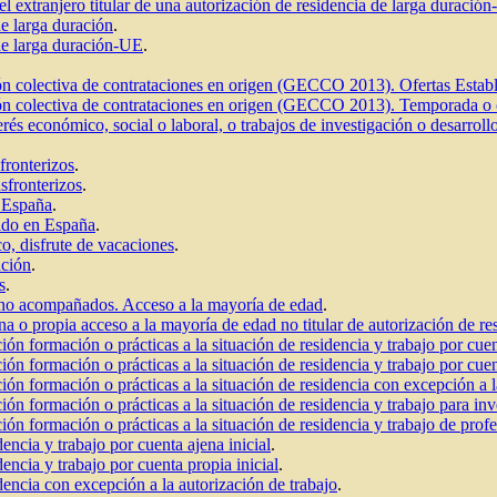
del extranjero titular de una autorización de residencia de larga dura
de larga duración
.
 de larga duración-UE
.
ión colectiva de contrataciones en origen (GECCO 2013). Ofertas Estab
stión colectiva de contrataciones en origen (GECCO 2013). Temporada 
erés económico, social o laboral, o trabajos de investigación o desarrollo
fronterizos
.
sfronterizos
.
n España
.
cido en España
.
o, disfrute de vacaciones
.
ación
.
s
.
 no acompañados. Acceso a la mayoría de edad
.
na o propia acceso a la mayoría de edad no titular de autorización de re
ión formación o prácticas a la situación de residencia y trabajo por cue
ción formación o prácticas a la situación de residencia y trabajo por cue
ción formación o prácticas a la situación de residencia con excepción a 
ción formación o prácticas a la situación de residencia y trabajo para in
ción formación o prácticas a la situación de residencia y trabajo de pro
dencia y trabajo por cuenta ajena inicial
.
dencia y trabajo por cuenta propia inicial
.
idencia con excepción a la autorización de trabajo
.