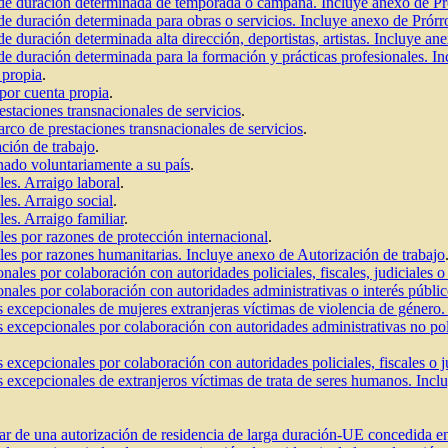
a de duración determinada de temporada o campaña. Incluye anexo de P
 de duración determinada para obras o servicios. Incluye anexo de Prórr
e duración determinada alta dirección, deportistas, artistas. Incluye an
 de duración determinada para la formación y prácticas profesionales. I
 propia
.
 por cuenta propia
.
estaciones transnacionales de servicios
.
co de prestaciones transnacionales de servicios
.
ción de trabajo
.
nado voluntariamente a su país
.
es. Arraigo laboral
.
es. Arraigo social
.
es. Arraigo familiar
.
les por razones de protección internacional
.
les por razones humanitarias. Incluye anexo de Autorización de trabajo
nales por colaboración con autoridades policiales, fiscales, judiciales 
nales por colaboración con autoridades administrativas o interés públi
s excepcionales de mujeres extranjeras víctimas de violencia de género
s excepcionales por colaboración con autoridades administrativas no pol
 excepcionales por colaboración con autoridades policiales, fiscales o j
s excepcionales de extranjeros víctimas de trata de seres humanos. Incl
tular de una autorización de residencia de larga duración-UE concedida