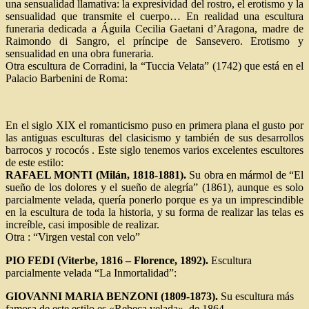
una sensualidad llamativa: la expresividad del rostro, el erotismo y la
sensualidad que transmite el cuerpo… En realidad una escultura
funeraria dedicada a Águila Cecilia Gaetani d’Aragona, madre de
Raimondo di Sangro, el príncipe de Sansevero. Erotismo y
sensualidad en una obra funeraria.
Otra escultura de Corradini, la “Tuccia Velata” (1742) que está en el
Palacio Barbenini de Roma:
En el siglo XIX el romanticismo puso en primera plana el gusto por
las antiguas esculturas del clasicismo y también de sus desarrollos
barrocos y rococós . Este siglo tenemos varios excelentes escultores
de este estilo:
RAFAEL MONTI (Milán, 1818-1881).
Su obra en mármol de “El
sueño de los dolores y el sueño de alegría” (1861), aunque es solo
parcialmente velada, quería ponerlo porque es ya un imprescindible
en la escultura de toda la historia, y su forma de realizar las telas es
increíble, casi imposible de realizar.
Otra : “Virgen vestal con velo”
PIO FEDI (Viterbe, 1816 – Florence, 1892).
Escultura
parcialmente velada “La Inmortalidad”:
GIOVANNI MARIA BENZONI (1809-1873).
Su escultura más
famosa de este estilo es «Rebeca velada», de 1864.