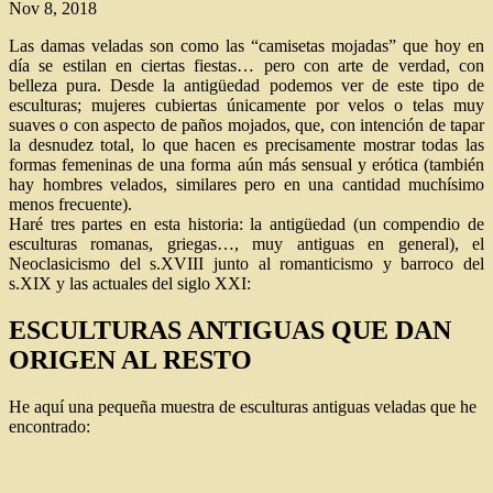
Nov 8, 2018
Las damas veladas son como las “camisetas mojadas” que hoy en
día se estilan en ciertas fiestas… pero con arte de verdad, con
belleza pura. Desde la antigüedad podemos ver de este tipo de
esculturas; mujeres cubiertas únicamente por velos o telas muy
suaves o con aspecto de paños mojados, que, con intención de tapar
la desnudez total, lo que hacen es precisamente mostrar todas las
formas femeninas de una forma aún más sensual y erótica (también
hay hombres velados, similares pero en una cantidad muchísimo
menos frecuente).
Haré tres partes en esta historia: la antigüedad (un compendio de
esculturas romanas, griegas…, muy antiguas en general), el
Neoclasicismo del s.XVIII junto al romanticismo y barroco del
s.XIX y las actuales del siglo XXI:
ESCULTURAS ANTIGUAS QUE DAN
ORIGEN AL RESTO
He aquí una pequeña muestra de esculturas antiguas veladas que he
encontrado: