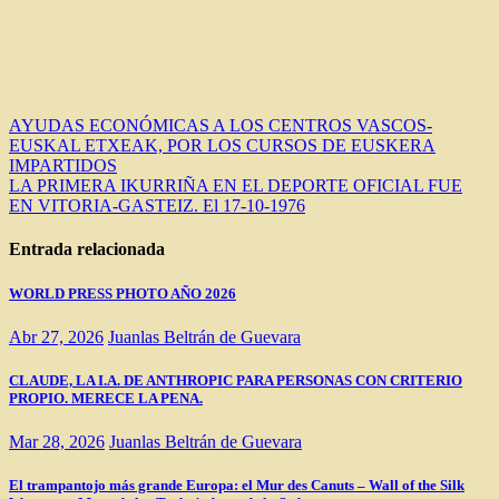
Navegación
AYUDAS ECONÓMICAS A LOS CENTROS VASCOS-
EUSKAL ETXEAK, POR LOS CURSOS DE EUSKERA
de
IMPARTIDOS
entradas
LA PRIMERA IKURRIÑA EN EL DEPORTE OFICIAL FUE
EN VITORIA-GASTEIZ. El 17-10-1976
Entrada relacionada
WORLD PRESS PHOTO AÑO 2026
Abr 27, 2026
Juanlas Beltrán de Guevara
CLAUDE, LA I.A. DE ANTHROPIC PARA PERSONAS CON CRITERIO
PROPIO. MERECE LA PENA.
Mar 28, 2026
Juanlas Beltrán de Guevara
El trampantojo más grande Europa: el Mur des Canuts – Wall of the Silk