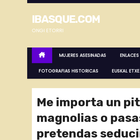
S
a
IBASQUE.COM
l
t
ONGI ETORRI
a
r
MUJERES ASESINADAS
ENLACES
a
l
FOTOGRAFIAS HISTORICAS
EUSKAL ETX
c
o
n
Me importa un pi
t
e
magnolias o pasas
n
i
pretendas seduc
d