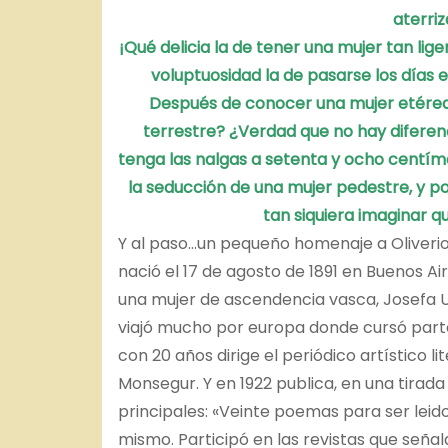
aterri
¡Qué delicia la de tener una mujer tan lige
voluptuosidad la de pasarse los días 
Después de conocer una mujer etére
terrestre?
¿Verdad que no hay diferen
tenga las nalgas a setenta y ocho centím
la seducción de una mujer pedestre,
y p
tan siquiera imaginar
qu
Y al paso…un pequeño homenaje a Oliveri
nació el 17 de agosto de 1891 en Buenos Ai
una mujer de ascendencia vasca, Josefa Ur
viajó mucho por europa donde cursó parte
con 20 años dirige el periódico artístico
Monsegur. Y en 1922 publica, en una tirada
principales: «Veinte poemas para ser leidos
mismo. Participó en las revistas que señal