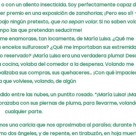
o
o con un aliento insecticida.
Soy perfectamente capaz 
imer premio
en una exposición de zanahorias;
¡Pero eso sí! 
bajo ningún pretexto,
que no sepan volar.
Si no saben vol
iempo las que pretendan seducirme!
ue me enamorase,
tan locamente, de María Luisa.
¿Qué me
s encelos sulfurosos?
¿Qué me importaban sus extremid
co reservado?
¡María Luisa era una verdadera pluma!
Desd
a cocina,
volaba del comedor a la despensa.
Volando me
ealizaba sus compras, sus quehaceres…
¡Con qué impacie
 que volviese, volando,
de algún
erdido entre las nubes, un puntito rosado.
“¡María Luisa! ¡Ma
brazaba con sus piernas de pluma,
para llevarme, voland
cualquier parte.
mos una caricia
que nos aproximaba al paraíso;
durante 
mo dos ángeles, y de repente,
en tirabuzón, en hoja muer