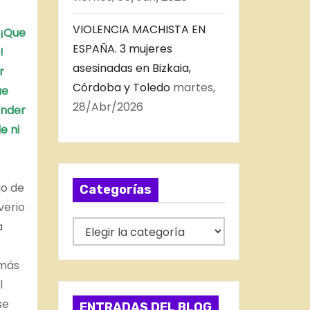
VIOLENCIA MACHISTA EN
¡Que
ESPAÑA. 3 mujeres
!
asesinadas en Bizkaia,
r
Córdoba y Toledo
martes,
ue
28/Abr/2026
ender
e ni
jo de
Categorías
verio
C
a
a
t
 más
e
l
g
se
ENTRADAS DEL BLOG