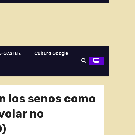
A-GASTEIZ
Cultura Google
an los senos como
volar no
)