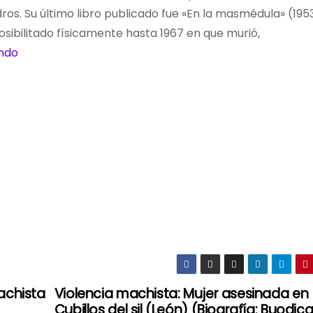
os. Su último libro publicado fue «En la masmédula» (1953
posibilitado físicamente hasta 1967 en que murió,
ondo
achista
Violencia machista: Mujer asesinada en
Cubillos del sil (León) (Biografía: Buodic