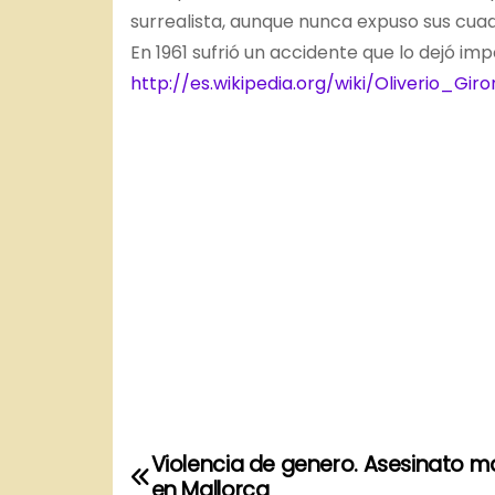
surrealista, aunque nunca expuso sus cuadr
En 1961 sufrió un accidente que lo dejó im
http://es.wikipedia.org/wiki/Oliverio_Gir
Violencia de genero. Asesinato m
N
en Mallorca