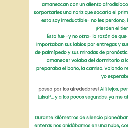
amanezcan con un aliento afrodisíac
sorportarles
una nariz que sacaría el pr
esto soy irreductible- no les perdono,
¡Pierden el t
Ésta fue -y no otra- la razón de q
importaban sus labios por entregas y su
de palmípedo
y sus miradas de pronósti
amanecer volaba del dormitorio a l
preparaba el baño, la camisa.
Volando r
yo esperaba
paseo por los alrededores!
Allí lejos, p
Luisa!”… y a los pocos segundos,
ya me a
Durante kilómetros de silencio planeába
enteras nos anidábamos en una nube,
co