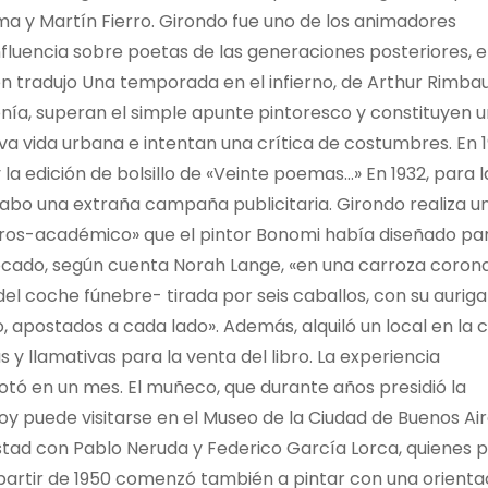
ma y Martín Fierro. Girondo fue uno de los animadores
influencia sobre poetas de las generaciones posteriores, 
uien tradujo Una temporada en el infierno, de Arthur Rimba
onía, superan el simple apunte pintoresco y constituyen 
va vida urbana e intentan una crítica de costumbres. En 
 la edición de bolsillo de «Veinte poemas…» En 1932, para l
cabo una extraña campaña publicitaria. Girondo realiza u
ros-académico» que el pintor Bonomi había diseñado par
locado, según cuenta Norah Lange, «en una carroza corona
del coche fúnebre- tirada por seis caballos, con su auriga
o, apostados a cada lado». Además, alquiló un local en la c
 llamativas para la venta del libro. La experiencia
 agotó en un mes. El muñeco, que durante años presidió la
oy puede visitarse en el Museo de la Ciudad de Buenos Air
ad con Pablo Neruda y Federico García Lorca, quienes 
partir de 1950 comenzó también a pintar con una orienta