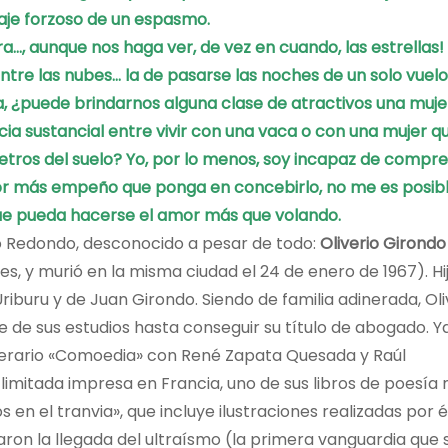
zaje forzoso de un espasmo.
ra…,
aunque nos haga ver, de vez en cuando, las estrellas!
entre las nubes…
la de pasarse las noches de un solo vuelo
a,
¿puede brindarnos alguna clase de atractivos una muje
cia sustancial
entre vivir con una vaca o con una mujer
q
etros del suelo?
Yo, por lo menos, soy incapaz de compr
or más empeño que ponga en concebirlo,
no me es posibl
e pueda hacerse el amor más que volando.
o Redondo, desconocido a pesar de todo:
Oliverio Girondo
res, y murió en la misma ciudad el 24 de
enero de 1967). Hi
iburu y de Juan Girondo. Siendo de familia adinerada, Oli
 de sus estudios hasta conseguir su título de abogado. Y
 literario «Comoedia» con René Zapata Quesada y Raúl
 limitada impresa en Francia, uno de sus libros de poesía
 en el tranvia», que incluye ilustraciones realizadas por é
aron la llegada del ultraísmo (la primera vanguardia que 