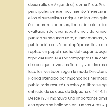
desarrolló en Argentina), como Proa, Pris
principales de ese movimiento. Y ejerció 
ellos el surrealista Enrique Molina, con q
Sus primeros poemas, llenos de color e ir
exaltación del cosmopolitismo y de la nue
publica su segundo libro, «Calcomanías», y
publicación de «Espantapájaros», lleva a 
réplica en papel maché del «espantapája
tapa del libro. El espanatapájaros fue co
de esas que llevan las flores y van detrás 
lacallos, vestidos según la moda Directori
Florida atendido por muchachas hermosas y
publicitaria resultó un éxito y el libro se
entrada de su casa de Suipacha al 1444, h
Desde 1934 mantuvo una importante amist
esa época se hallaban en Buenos Aires A 