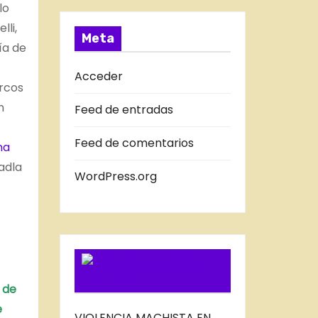
lo
s
R
lli,
A
Meta
ía de
D
A
Acceder
rcos
S
n
Feed de entradas
D
E
Feed de comentarios
na
L
adla
B
WordPress.org
L
O
G
SUSCRIBIRSE
VIA FEED
 de
e
VIOLENCIA MACHISTA EN