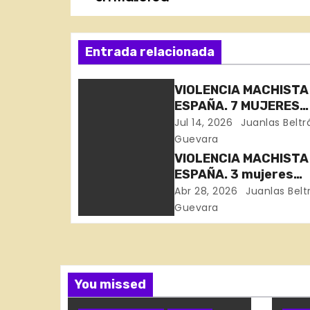
a
v
Entrada relacionada
e
VIOLENCIA MACHISTA
g
ESPAÑA. 7 MUJERES
ASESINADAS EN 11 DÍ
Jul 14, 2026
Juanlas Beltr
a
Guevara
c
VIOLENCIA MACHISTA
ESPAÑA. 3 mujeres
i
asesinadas en Bizkai
Abr 28, 2026
Juanlas Belt
Córdoba y Toledo
Guevara
ó
n
d
You missed
e