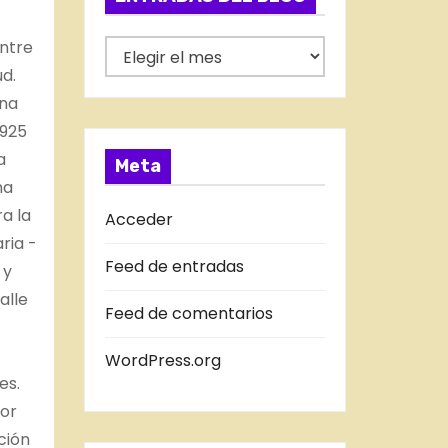
o
r
entre
E
í
ud.
N
a
una
T
s
1925
R
a
A
Meta
na
D
a la
A
Acceder
ria -
S
Feed de entradas
 y
D
alle
E
Feed de comentarios
L
B
WordPress.org
es.
L
por
O
ción
G