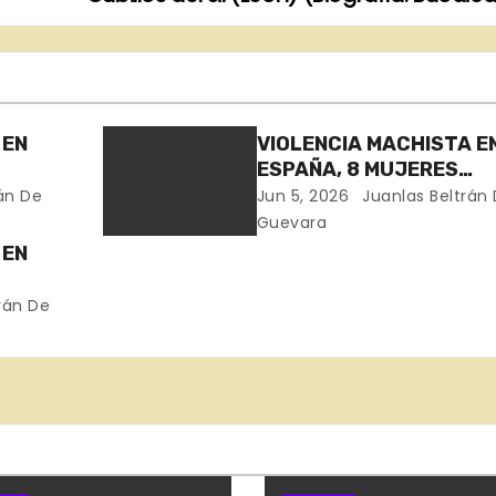
 EN
VIOLENCIA MACHISTA E
ESPAÑA, 8 MUJERES
AS
ASESINADAS EN 30 DÍA
án De
Jun 5, 2026
Juanlas Beltrán
Guevara
 EN
a,
rán De