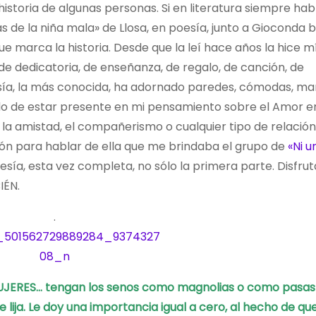
istoria de algunas personas. Si en literatura siempre hab
 de la niña mala» de Llosa, en poesía, junto a Gioconda be
que marca la historia. Desde que la leí hace años la hice m
de dedicatoria, de enseñanza, de regalo, de canción, de
esía, la más conocida, ha adornado paredes, cómodas, ma
ado de estar presente en mi pensamiento sobre el Amor e
la amistad, el compañerismo o cualquier tipo de relación
ón para hablar de ella que me brindaba el grupo de
«Ni u
esía, esta vez completa, no sólo la primera parte. Disfrut
IÉN.
.
UJERES… tengan los senos como magnolias o como pasas
 lija.
Le doy una importancia igual a cero,
al hecho de qu