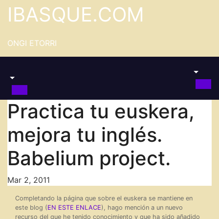
Saltar
IBASQUE.COM
al
contenido
ONGI ETORRI
Practica tu euskera,
mejora tu inglés.
Babelium project.
Mar 2, 2011
Completando la página que sobre el euskera se mantiene en
este blog (
EN ESTE ENLACE
), hago mención a un nuevo
recurso del que he tenido conocimiento y que ha sido añadido