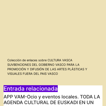
Navegación
Colección de enlaces sobre CULTURA VASCA
SUVBENCIONES DEL GOBIERNO VASCO PARA LA
de
PROMOCIÓN Y DIFUSIÓN DE LAS ARTES PLÁSTICAS Y
VISUALES FUERA DEL PAIS VASCO
entradas
Entrada relacionada
APP VAM-Ocio y eventos locales. TODA LA
AGENDA CULTURAL DE EUSKADI EN UN