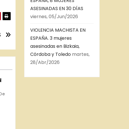
ESPAÑA, 8 MUJERES
ASESINADAS EN 30 DÍAS
viernes, 05/Jun/2026
VIOLENCIA MACHISTA EN
S
ESPAÑA. 3 mujeres
asesinadas en Bizkaia,
Córdoba y Toledo
martes,
28/Abr/2026
N
S
 De