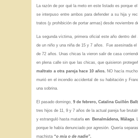
La razón de por qué la meto en este listado es porque e
se interpuso entre ambos para defender a su hija y rec
tratos (y prohibición de portar armas) desde noviembre d
La segunda víctima, primera oficial este año dentro de
de un niño y una niña de 15 y 7 años. Fue asesinada el
de 72 años. Unas chicas la vieron salir de casa corriendo
en plena calle sin que las chicas, que quisieron proteger
maltrato a otra pareja hace 10 años.
NO hacía mucho q
murió en el incendio accidental de su habitación y Fran
una sobrina.
El pasado domingo,
9 de febrero, Catalina Guillén Ba
tres hijos de 11, 9 y 7 años de la actual pareja fue brut
y estranguló hasta matarla
en Benalmádena, Málaga
. 
porque le había denunciado por agresión. Quería separas
machista
“o mía o de nadie”.