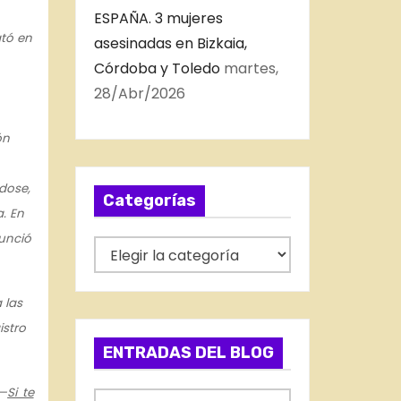
ESPAÑA. 3 mujeres
ató en
asesinadas en Bizkaia,
Córdoba y Toledo
martes,
28/Abr/2026
ón
dose,
Categorías
a. En
nunció
C
a
t
 las
e
istro
g
ENTRADAS DEL BLOG
o
—
Si te
r
E