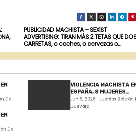
:
PUBLICIDAD MACHISTA – SEXIST
ONA,
ADVERTISING: TIRAN MÁS 2 TETAS QUE DO
CARRETAS, o coches, o cervezas o…
 EN
VIOLENCIA MACHISTA E
ESPAÑA, 8 MUJERES
AS
ASESINADAS EN 30 DÍA
án De
Jun 5, 2026
Juanlas Beltrán
Guevara
 EN
a,
rán De