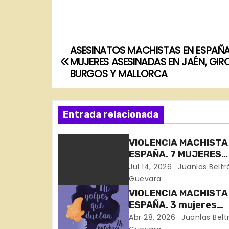
ASESINATOS MACHISTAS EN ESPAÑA
N
MUJERES ASESINADAS EN JAÉN, GIR
a
BURGOS Y MALLORCA
v
Entrada relacionada
e
g
VIOLENCIA MACHISTA
ESPAÑA. 7 MUJERES
a
ASESINADAS EN 11 DÍ
Jul 14, 2026
Juanlas Beltr
c
Guevara
VIOLENCIA MACHISTA
i
ESPAÑA. 3 mujeres
asesinadas en Bizkai
Abr 28, 2026
Juanlas Belt
ó
Córdoba y Toledo