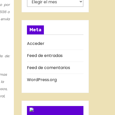
 o por
í
N
6136 o
a
T
 envía
s
R
A
Meta
D
A
Acceder
S
Feed de entradas
és de:
D
E
Feed de comentarios
L
imas
B
WordPress.org
 la
L
usos,
O
ral,
G
SUSCRIBIRSE