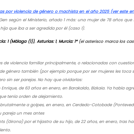
s por violencia de género o machista en el año 2025 (ver este en
oGen según el Ministerio, añado 1 más: una mujer de 78 años que
hija que iba a ser agredida por él (caso 1).
ía: 1 (Málaga (1))
,
Asturias: 1
,
Murcia: 1*
(el asterisco marca los ca
as de violencia familiar principalmente, o relacionadas con cuestio
e género también (por ejemplo porque por ser mujeres les toca s
o sin ser parejas. No hay que olvidarlas:
 Enrique, de 63 años en enero, en Barakaldo, Bizkaia. Ya había agr
que tenía orden de alejamiento.
brutalmente a golpes, en enero, en Cerdedo-Cotobade (Ponteved
su pareja un mes antes
 (Girona) por el hijastro de su hijo, de 22 años, en enero, tras ha
lento.