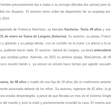
l hombre presuntamente iba a matar a su exmujer (llevaba dos armas) pero l
ibió los disparos. El asesino tenía orden de alejamiento de su expareja po
e 2024.
l apartado de Violencia Machista, se llamaba
Karilenia. Tenía 40 años
y era
31 de enero en Sama de Langreo (Asturias).
Su asesino, su pareja, Franci
 y gritando y su pareja detrás, con un cuchillo en la mano. La alanzó y la ac
la, pudieran hacer nada. El asesino, natural de Langreo, ya tenía
antecedent
ue estaban juntos. Además, en 2022 su anterior pareja, Maricarmen, de 49
cisco resultó herido y ya estuvo en prisión hace tiempo por agredir sexual
lbuena, de 48 años
y madre de una hija de 19 años (de un matrimonio anterior
almente asesinada delante de los niños
.
Su asesino
,
nigeriano de 42 años, la g
Lina estaba desprotegida, a pesar de que llevaba un mes en el sistema Viogé
e del marido y este la mató y posteriormente incendió la casa. El mantra ase