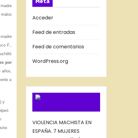
Meta
a madre
D
r malos
A
Acceder
S
Feed de entradas
D
 madre
E
sco F.,
Feed de comentarios
L
uchilló
B
WordPress.org
es por
L
 años,
O
mente a
G
SUSCRIBIRSE
) y
VIA FEED
olpeó
n
VIOLENCIA MACHISTA EN
sino
ESPAÑA. 7 MUJERES