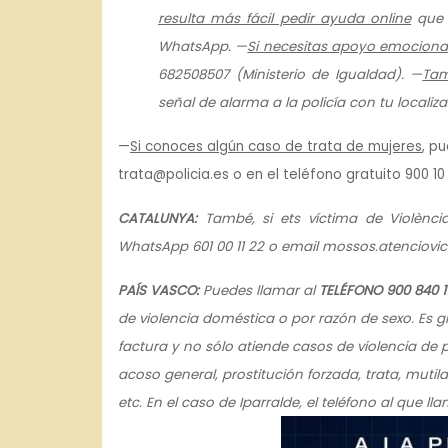
resulta más fácil pedir ayuda online
que l
WhatsApp. —
Si necesitas apoyo emociona
682508507 (Ministerio de Igualdad).
—
Tam
señal de alarma a la policía con tu localiz
—
Si conoces algún caso de trata de mujeres
, p
trata@policia.es o en el teléfono gratuito 900 10
CATALUNYA:
També, si ets víctima de Violènc
WhatsApp 601 00 11 22 o email mossos.atenciov
PAÍS VASCO:
Puedes llamar al
TELÉFONO 900 840 11
de violencia doméstica o por razón de sexo. Es gr
factura y no sólo atiende casos de violencia de
acoso general, prostitución forzada, trata, mutil
etc. En el caso de Iparralde, el teléfono al que lla