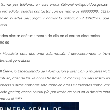
lamar por teléfono, en este email: 016-online@igualdad.gob.es,
l inmediato
, puedes contactar con los números 600000016 , 68291
bién puedes descargar y activar la aplicación ALERTCOPS
, que
ación
uedes alertar anónimamente de ello en el correo electrónico
 50 90
ia Masclista pots demanar información i assessorament a trav
ictimes@gencat.cat
1
(Servicio Especializado de información y atención a mujeres víct
atuito, atiende las 24 horas hasta en 51 idiomas, no deja rastro en
 parejas u otros hombres sino también otras situaciones como: ab
ación genital, acoso sexual y/o por razón de sexo en el ámbito labo
mar es el 3919