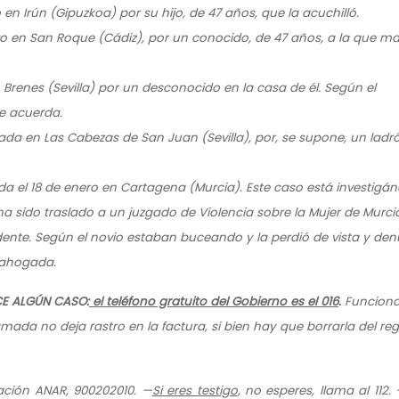
 en Irún (Gipuzkoa) por su hijo, de 47 años, que la acuchilló.
o en San Roque (Cádiz), por un conocido, de 47 años, a la que m
 Brenes (Sevilla) por un desconocido en la casa de él. Según el
se acuerda.
nada en Las Cabezas de San Juan (Sevilla), por, se supone, un ladr
a el 18 de enero en Cartagena (Murcia). Este caso está investigán
 ha sido traslado a un juzgado de Violencia sobre la Mujer de Murci
dente. Según el novio estaban buceando y la perdió de vista y de
 ahogada.
CE ALGÚN CASO:
el teléfono gratuito del Gobierno es el 016
.
Funciona
amada no deja rastro en la factura, si bien hay que borrarla del reg
dación ANAR, 900202010.
—
Si eres testigo
, no esperes, llama al 112.