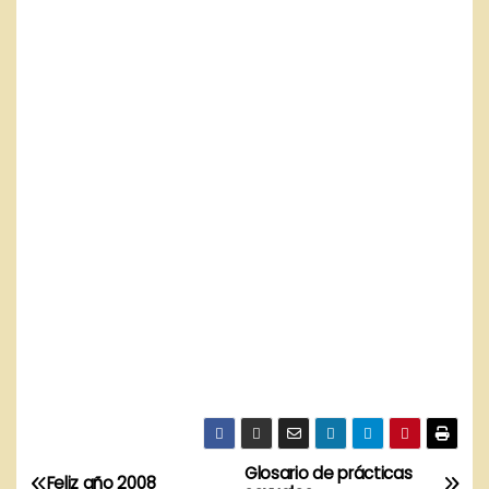
Glosario de prácticas
N
Feliz año 2008