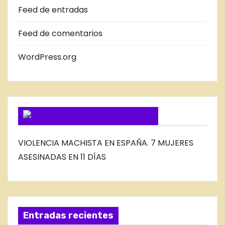
Feed de entradas
D
E
Feed de comentarios
L
B
WordPress.org
L
O
G
SUSCRIBIRSE VIA FEED
VIOLENCIA MACHISTA EN ESPAÑA. 7 MUJERES
ASESINADAS EN 11 DÍAS
Entradas recientes