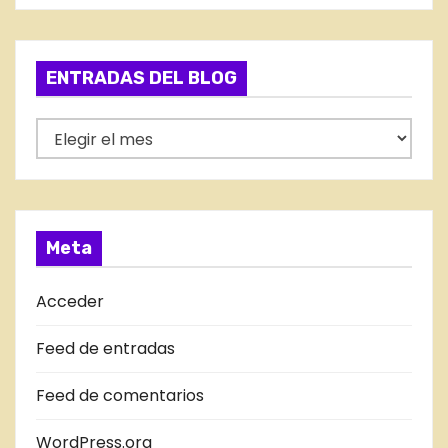
t
e
g
ENTRADAS DEL BLOG
o
r
E
í
N
a
T
s
R
A
Meta
D
A
Acceder
S
Feed de entradas
D
E
Feed de comentarios
L
B
WordPress.org