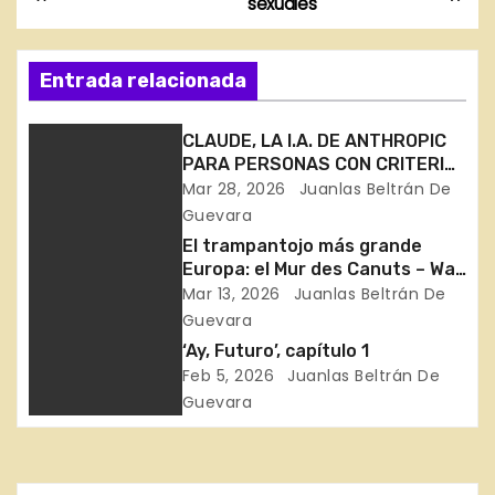
sexuales
a
Entrada relacionada
v
e
CLAUDE, LA I.A. DE ANTHROPIC
PARA PERSONAS CON CRITERIO
g
PROPIO. MERECE LA PENA.
Mar 28, 2026
Juanlas Beltrán De
Guevara
a
El trampantojo más grande
c
Europa: el Mur des Canuts – Wall
of the Silk Weavers – Muro de
Mar 13, 2026
Juanlas Beltrán De
i
los Trabajadores de la Seda
Guevara
‘Ay, Futuro’, capítulo 1
ó
Feb 5, 2026
Juanlas Beltrán De
Guevara
n
d