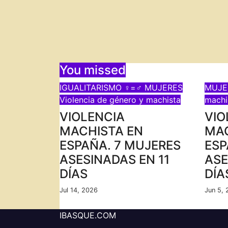
You missed
IGUALITARISMO ♀=♂
MUJERES
MUJE
Violencia de género y machista
machi
VIOLENCIA
VIO
MACHISTA EN
MAC
ESPAÑA. 7 MUJERES
ESP
ASESINADAS EN 11
ASE
DÍAS
DÍA
Jul 14, 2026
Jun 5,
IBASQUE.COM