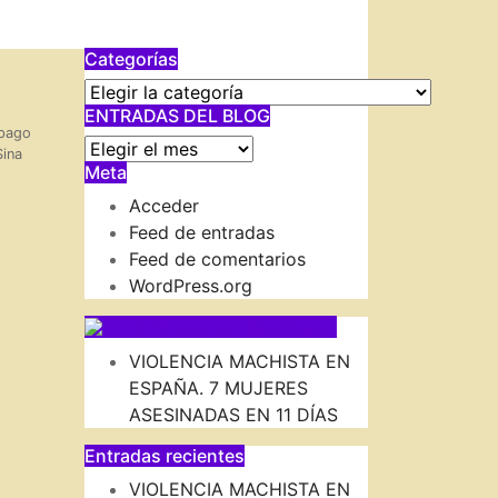
Categorías
Categorías
ENTRADAS DEL BLOG
 pago
ENTRADAS
Sina
Meta
DEL
BLOG
Acceder
Feed de entradas
Feed de comentarios
WordPress.org
SUSCRIBIRSE VIA FEED
VIOLENCIA MACHISTA EN
ESPAÑA. 7 MUJERES
ASESINADAS EN 11 DÍAS
Entradas recientes
VIOLENCIA MACHISTA EN