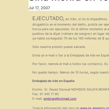
Jul 17, 2007
EJECUTADO,
en Irán, si no lo impedimos.
drogadicto en el momento del delito, podría ser ej
horca para ser ejecutado. En el último momento al es
punitivo de la diyat («dinero de sangre») en lugar de
ya había conseguido 70 de los 160 millones de $ que
Sólo nuestra presión puede salvarle.
Envía un e-mail o fax a la Embajada de Irán en Esp
Por favor, reenvía el mail a todos tus contactos. E
No queda tiempo. Menos de 10 horas
,
según nuestr
Embajada de Irán en España
Excmo.
Sr. Seyed Davoud MOHSENI SALEHI MONF
Fax: 91 345 11 90
E-mail:
embiran@hotmail.com
Toda la información del caso en
www.es.amnesty.o