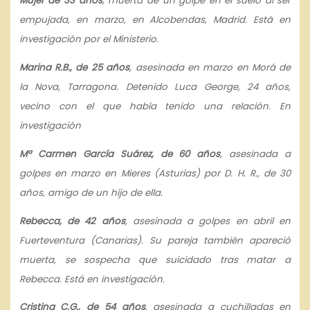
Mujer de 33 años
, muerta de un golpe en el suelo al ser
empujada, en marzo, en Alcobendas, Madrid. Está en
investigación por el Ministerio.
Marina R.B., de 25 años
, asesinada en marzo en Morá de
la Nova, Tarragona. Detenido Luca George, 24 años,
vecino con el que había tenido una relación. En
investigación
Mª Carmen García Suárez, de 60 años
, asesinada a
golpes en marzo en Mieres (Asturias) por D. H. R., de 30
años, amigo de un hijo de ella.
Rebecca, de 42 años
, asesinada a golpes en abril en
Fuerteventura (Canarias). Su pareja también apareció
muerta, se sospecha que suicidado tras matar a
Rebecca. Está en investigación.
Cristina C.G., de 54 años
, asesinada a cuchilladas en