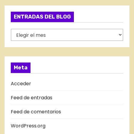
e
g
ENTRADAS DEL BLOG
o
r
E
í
N
a
T
s
R
A
Meta
D
A
Acceder
S
Feed de entradas
D
E
Feed de comentarios
L
B
WordPress.org
L