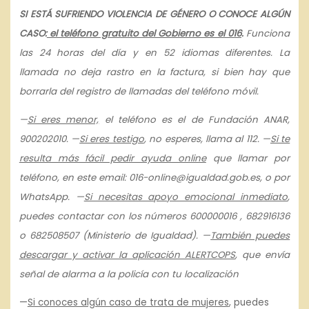
SI ESTÁ SUFRIENDO VIOLENCIA DE GÉNERO O CONOCE ALGÚN
CASO:
el teléfono gratuito del Gobierno es el 016
.
Funciona
las 24 horas del día y en 52 idiomas diferentes. La
llamada no deja rastro en la factura, si bien hay que
borrarla del registro de llamadas del teléfono móvil.
—
Si eres menor,
el teléfono es el de Fundación ANAR,
900202010.
—
Si eres testigo
, no esperes, llama al 112.
—
Si te
resulta más fácil pedir ayuda online
que llamar por
teléfono, en este email: 016-online@igualdad.gob.es, o por
WhatsApp. —
Si necesitas apoyo emocional inmediato
,
puedes contactar con los números 600000016 , 682916136
o 682508507 (Ministerio de Igualdad).
—
También puedes
descargar y activar la aplicación ALERTCOPS
, que envía
señal de alarma a la policía con tu localización
—
Si conoces algún caso de trata de mujeres
, puedes