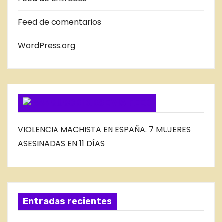
D
E
Feed de comentarios
L
B
WordPress.org
L
O
G
SUSCRIBIRSE VIA FEED
VIOLENCIA MACHISTA EN ESPAÑA. 7 MUJERES
ASESINADAS EN 11 DÍAS
Entradas recientes