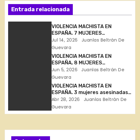
e
Entrada relacionada
g
VIOLENCIA MACHISTA EN
a
ESPAÑA. 7 MUJERES
ASESINADAS EN 11 DÍAS
Jul 14, 2026
Juanlas Beltrán De
c
Guevara
VIOLENCIA MACHISTA EN
i
ESPAÑA, 8 MUJERES
ASESINADAS EN 30 DÍAS
Jun 5, 2026
Juanlas Beltrán De
ó
Guevara
n
VIOLENCIA MACHISTA EN
ESPAÑA. 3 mujeres asesinadas
d
en Bizkaia, Córdoba y Toledo
Abr 28, 2026
Juanlas Beltrán De
Guevara
e
e
n