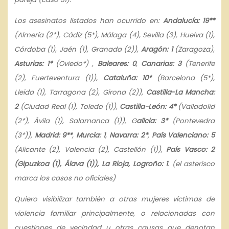
Los asesinatos listados han ocurrido en:
Andalucía: 19**
(Almería (2*), Cádiz (5*), Málaga (4), Sevilla (3), Huelva (1),
Córdoba (1), Jaén (1), Granada (2)),
Aragón: 1
(Zaragoza),
Asturias: 1*
(Oviedo*) ,
Baleares: 0
,
Canarias: 3
(Tenerife
(2), Fuerteventura (1)),
Cataluña: 10*
(Barcelona (5*),
Lleida (1), Tarragona (2), Girona (2)),
Castilla-La Mancha:
2
(Ciudad Real (1), Toledo (1)),
Castilla-León: 4*
(Valladolid
(2*), Ávila (1), Salamanca (1)), G
alicia: 3*
(Pontevedra
(3*)),
Madrid: 9**
,
Murcia: 1
,
Navarra: 2*
,
País Valenciano: 5
(Alicante (2), Valencia (2), Castellón (1)),
País Vasco: 2
(Gipuzkoa (1), Álava (1)), La Rioja, Logroño: 1
. (el asterisco
marca los casos no oficiales)
Quiero visibilizar también a otras mujeres víctimas de
violencia familiar principalmente, o relacionadas con
cuestiones de vecindad u otras causas que denotan