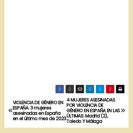
4 MUJERES ASESINADAS
N
VIOLENCIA DE GÉNERO EN
POR VIOLENCIA DE
ESPAÑA. 3 mujeres
GÉNERO EN ESPAÑA EN LAS
a
asesinadas en España
ÚLTIMAS: Madrid (2),
en el último mes de 2023
Toledo Y Málaga
v