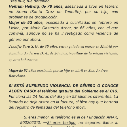
Tras huir, fue detenido.
Heitrum Hellwig, de 78 años
, asesinada a tiros en febrero
en Arona (Santa Cruz de Tenerife), por su hijo, con
problemas de drogadicción.
Mujer de 53 años
, asesinada a cuchilladas en febrero en
Lleida, por Mario Casterás Aznar, de 65 años, con el que
convivía, aunque no se ha investigado como violencia de
género por ahora.
Jennifer Sara S. G., de 30 años
, estrangulada en marzo en Madrid por
Jonathan Anderson D. A., de 20 años, inquilino de la misma vivienda,
en otra habitación.
Mujer de 92 años
asesinada por su hijo en abril en Sant Andreu,
Barcelona.
SI ESTÁ SUFRIENDO VIOLENCIA DE GÉNERO O CONOCE
ALGÚN CASO:
el teléfono gratuito del Gobierno es el 016
.
Funciona las 24 horas del día y en 52 idiomas diferentes. La
llamada no deja rastro en la factura, si bien hay que borrarla
del registro de llamadas del teléfono móvil.
—
Si eres menor,
el teléfono es el de Fundación ANAR,
900202010.
—
Si eres testigo
, no esperes, llama al