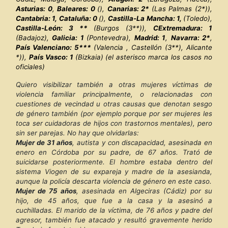
Asturias: 0
,
Baleares: 0
(),
Canarias: 2*
(Las Palmas (2*)),
Cantabria: 1,
Cataluña: 0
(),
Castilla-La Mancha: 1,
(Toledo),
Castilla-León: 3 **
(Burgos (3**)),
C
Extremadura: 1
(Badajoz),
Galicia: 1
(Pontevedra),
Madrid: 1
,
Navarra: 2*
,
País Valenciano: 5***
(Valencia , Castellón (3**), Alicante
*)),
País Vasco: 1
(Bizkaia)
(el asterisco marca los casos no
oficiales)
Quiero visibilizar también a otras mujeres víctimas de
violencia familiar principalmente, o relacionadas con
cuestiones de vecindad u otras causas que denotan sesgo
de género también (por ejemplo porque por ser mujeres les
toca ser cuidadoras de hijos con trastornos mentales), pero
sin ser parejas. No hay que olvidarlas:
Mujer de 31 años
, autista y con discapacidad, asesinada en
enero en Córdoba por su padre, de 67 años. Trató de
suicidarse posteriormente. El hombre estaba dentro del
sistema Viogen de su expareja y madre de la asesianda,
aunque la policía descarta violencia de género en este caso.
Mujer de 75 años
, asesinada en Algeciras (Cádiz) por su
hijo, de 45 años, que fue a la casa y la asesinó a
cuchilladas. El marido de la víctima, de 76 años y padre del
agresor, también fue atacado y resultó gravemente herido