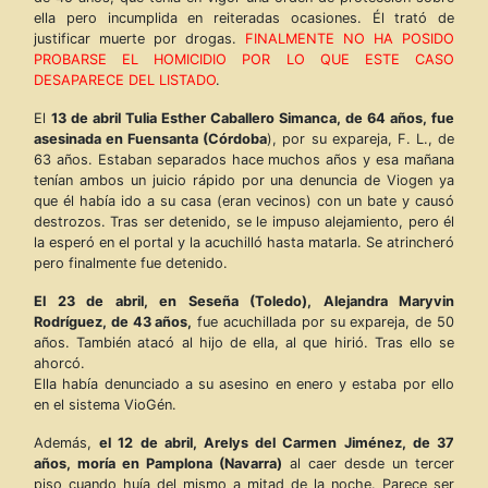
ella pero incumplida en reiteradas ocasiones. Él trató de
justificar muerte por drogas.
FINALMENTE NO HA POSIDO
PROBARSE EL HOMICIDIO POR LO QUE ESTE CASO
DESAPARECE DEL LISTADO
.
El
13 de abril Tulia Esther Caballero Simanca, de 64 años, fue
asesinada en Fuensanta (Córdoba
), por su expareja, F. L., de
63 años. Estaban separados hace muchos años y esa mañana
tenían ambos un juicio rápido por una denuncia de Viogen ya
que él había ido a su casa (eran vecinos) con un bate y causó
destrozos. Tras ser detenido, se le impuso alejamiento, pero él
la esperó en el portal y la acuchilló hasta matarla. Se atrincheró
pero finalmente fue detenido.
El 23 de abril, en Seseña (Toledo), Alejandra Maryvin
Rodríguez, de 43 años,
fue acuchillada por su expareja, de 50
años. También atacó al hijo de ella, al que hirió. Tras ello se
ahorcó.
Ella había denunciado a su asesino en enero y estaba por ello
en el sistema VioGén.
Además,
el 12 de abril, Arelys del Carmen Jiménez, de 37
años, moría en Pamplona (Navarra)
al caer desde un tercer
piso cuando huía del mismo a mitad de la noche. Parece ser