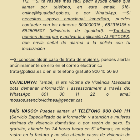
112.
—
Si te resulta más fácil pedir ayuda online
que
llamar por teléfono, en este email: 016-
online@igualdad.gob.es, o por WhatsApp. —
Si
necesitas apoyo emocional inmediato
, puedes
contactar con los números 600000016 , 682916136 o
682508507 (Ministerio de Igualdad).
—
También
puedes descargar y activar la aplicación ALERTCOPS
,
que envía señal de alarma a la policía con tu
localización
—
Si conoces algún caso de trata de mujeres
, puedes alertar
anónimamente de ello en el correo electrónico
trata@policia.es o en el teléfono gratuito 900 10 50 90
CATALUNYA:
També, si ets víctima de Violència Masclista
pots demanar información i assessorament a través de:
WhatsApp 601 00 11 22 o email
mossos.atenciovictimes@gencat.cat
PAÍS VASCO:
Puedes llamar al
TELÉFONO 900 840 111
(Servicio Especializado de información y atención a mujeres
víctimas de violencia doméstica o por razón de sexo. Es
gratuito, atiende las 24 horas hasta en 51 idiomas, no deja
rastro en la factura y no sólo atiende casos de violencia de