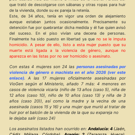
que trató de descolgarse con sábanas y otras ropas para huir
de la vivienda, donde su ex pareja la retenía.
Este, de 34 años, tenía en vigor una orden de alejamiento
aunque estaban juntos ocasionalmente. Precisamente su
detención fue por quebrantar dicha medida y él fue quien avisó
del suceso. En el piso vivían una decena de personas.
Finalmente ha sido puesto en libertad ya que
no se le imputa
homicidio. A pesar de ello, listo a esta mujer puesto que su
muerte está ligada a la violencia de género, aunque no
aparezca en las listas por no ser homicidio o asesinato.
Con estas 4 mujeres
son 24 las
personas asesinadas por
violencia de género o machista en el año 2026 (ver este
enlace).
A las 17 mujeres oficialmente asesinadas por
VioGen según el Ministerio, añado 7 más: 4 menores en
casos de violencia vicaria (niño de 13 años (caso 5), niña de
12 años (caso 10), niño de 10 años (caso 13) y niña de 3
años (caso 20)), así como la madre y la vecina de una
asesinada (casos 15 y 16) y una mujer que murió al tratar de
huir por el balcón de la vivienda de la que su expareja no
le dejaba salir (caso 24)
Los asesinatos listados han ocurrido en:
Andalucía: 4
(Jaén,
Cádiz, Málaga, Córdoba),
Aragón: 2
(Zaragoza, Hueca),