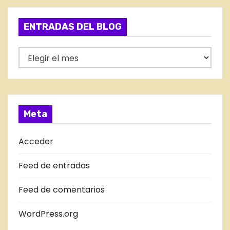
e
g
ENTRADAS DEL BLOG
o
r
E
í
N
a
T
s
R
A
Meta
D
A
Acceder
S
Feed de entradas
D
E
Feed de comentarios
L
B
WordPress.org
L