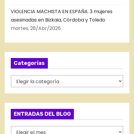
VIOLENCIA MACHISTA EN ESPAÑA. 3 mujeres
asesinadas en Bizkaia, Córdoba y Toledo
martes, 28/Abr/2026
Categorías
C
a
t
e
g
ENTRADAS DEL BLOG
o
r
E