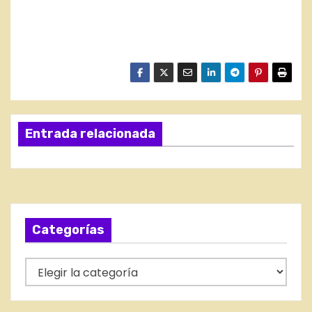
Entrada relacionada
Categorías
C
a
t