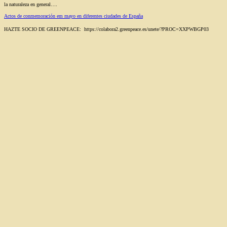
la naturaleza en general….
Actos de conmemoración em mayo en diferentes ciudades de España
HAZTE SOCIO DE GREENPEACE: https://colabora2.greenpeace.es/unete/?PROC=XXPWBGP03