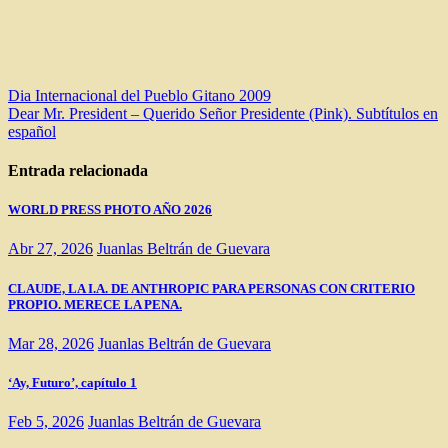
Navegación
Dia Internacional del Pueblo Gitano 2009
Dear Mr. President – Querido Señor Presidente (Pink). Subtítulos en
de
español
entradas
Entrada relacionada
WORLD PRESS PHOTO AÑO 2026
Abr 27, 2026
Juanlas Beltrán de Guevara
CLAUDE, LA I.A. DE ANTHROPIC PARA PERSONAS CON CRITERIO
PROPIO. MERECE LA PENA.
Mar 28, 2026
Juanlas Beltrán de Guevara
‘Ay, Futuro’, capítulo 1
Feb 5, 2026
Juanlas Beltrán de Guevara