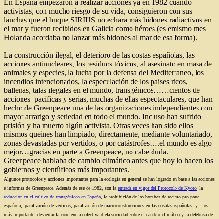
En España empezaron a realizar acciones ya en 1982 cuando
activistas, con mucho riesgo de su vida, consiguieron con sus
lanchas que el buque SIRIUS no echara más bidones radiactivos en
el mar y fueron recibidos en Galicia como héroes (es emismo mes
Holanda acordaba no lanzar más bidones al mar de esa forma).
La construcción ilegal, el deterioro de las costas españolas, las
acciones antinucleares, los residuos tóxicos, al asesinato en masa de
animales y especies, la lucha por la defensa del Mediterraneo, los
incendios intencionados, la especulación de los paises ricos,
ballenas, talas ilegales en el mundo, transgénicos……cientos de
acciones pacíficas y serias, muchas de ellas espectaculares, que han
hecho de Greenpeace una de las organizaciones independientes con
mayor arrarigo y seriedad en todo el mundo. Incluso han sufrido
prisión y ha muerto algún activista. Otras veces han sido ellos
mismos queines han limpiado, directamente, mediante voluntariado,
zonas devastadas por vertidos, o por catástrofes….el mundo es algo
mejor…gracias en parte a Greenpeace, no cabe duda.
Greenpeace hablaba de cambio climático antes que hoy lo hacen los
gobiernos y cientíificos más importantes.
Algunos protocolos y acciones importantes para la ecología en general se han logrado en base a las acciones
e informes de Greenpeace. Además de ese de 1982, son la
entrada en vigor del Protocolo de Kyoto
, la
reducción en el cultivo de transgénicos en España
, la prohibición de las bombas de racimo pro parte
española, paralización de vertidos, paralización de macroconstrucciones en las cosatas españolas, y…los
más importante, despertar la conciencia colectiva d ela sociedad sobre el cambio climático y la defebnsa de