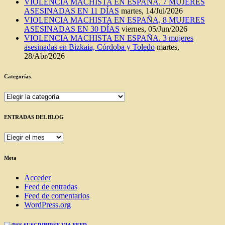
VIOLENCIA MACHISTA EN ESPAÑA. 7 MUJERES
ASESINADAS EN 11 DÍAS
martes, 14/Jul/2026
VIOLENCIA MACHISTA EN ESPAÑA, 8 MUJERES
ASESINADAS EN 30 DÍAS
viernes, 05/Jun/2026
VIOLENCIA MACHISTA EN ESPAÑA. 3 mujeres
asesinadas en Bizkaia, Córdoba y Toledo
martes,
28/Abr/2026
Categorías
Categorías
ENTRADAS DEL BLOG
ENTRADAS
DEL
BLOG
Meta
Acceder
Feed de entradas
Feed de comentarios
WordPress.org
SUSCRIBIRSE VIA FEED