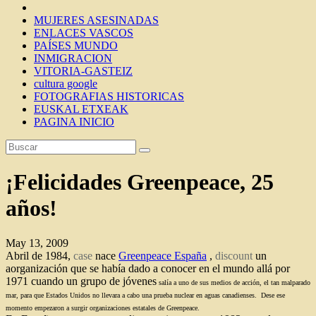
MUJERES ASESINADAS
ENLACES VASCOS
PAÍSES MUNDO
INMIGRACION
VITORIA-GASTEIZ
cultura google
FOTOGRAFIAS HISTORICAS
EUSKAL ETXEAK
PAGINA INICIO
¡Felicidades Greenpeace, 25
años!
May 13, 2009
Abril de 1984,
case
nace
Greenpeace España
,
discount
un
aorganización que se había dado a conocer en el mundo allá por
1971 cuando un grupo de jóvenes
salía a uno de sus medios de acción, el tan malparado
mar, para que Estados Unidos no llevara a cabo una prueba nuclear en aguas canadienses. Dese ese
momento empezaron a surgir organizaciones estatales de Greenpeace.