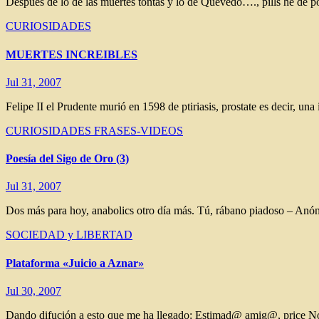
Después de lo de las muertes tontas y lo de Quevedo…., pills he de 
CURIOSIDADES
MUERTES INCREIBLES
Jul 31, 2007
Felipe II el Prudente murió en 1598 de ptiriasis, prostate es decir, un
CURIOSIDADES
FRASES-VIDEOS
Poesía del Sigo de Oro (3)
Jul 31, 2007
Dos más para hoy, anabolics otro día más. Tú, rábano piadoso – Anóni
SOCIEDAD y LIBERTAD
Plataforma «Juicio a Aznar»
Jul 30, 2007
Dando difución a esto que me ha llegado: Estimad@ amig@, price Nos