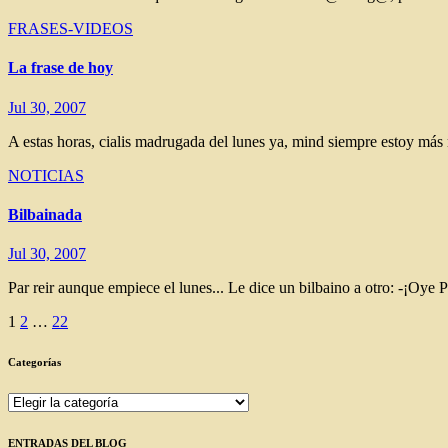
FRASES-VIDEOS
La frase de hoy
Jul 30, 2007
A estas horas, cialis madrugada del lunes ya, mind siempre estoy 
NOTICIAS
Bilbainada
Jul 30, 2007
Par reir aunque empiece el lunes... Le dice un bilbaino a otro: -¡Oy
Paginación
1
2
…
22
de
Categorías
entradas
Categorías
ENTRADAS DEL BLOG