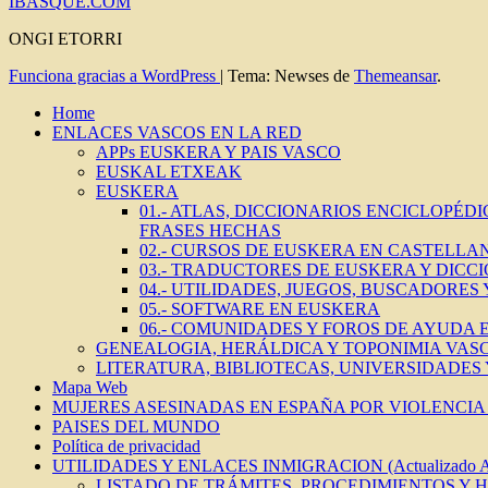
IBASQUE.COM
ONGI ETORRI
Funciona gracias a WordPress
|
Tema: Newses de
Themeansar
.
Home
ENLACES VASCOS EN LA RED
APPs EUSKERA Y PAIS VASCO
EUSKAL ETXEAK
EUSKERA
01.- ATLAS, DICCIONARIOS ENCICLOPÉD
FRASES HECHAS
02.- CURSOS DE EUSKERA EN CASTELLAN
03.- TRADUCTORES DE EUSKERA Y DICC
04.- UTILIDADES, JUEGOS, BUSCADORES
05.- SOFTWARE EN EUSKERA
06.- COMUNIDADES Y FOROS DE AYUDA
GENEALOGIA, HERÁLDICA Y TOPONIMIA VAS
LITERATURA, BIBLIOTECAS, UNIVERSIDADES
Mapa Web
MUJERES ASESINADAS EN ESPAÑA POR VIOLENCIA 
PAISES DEL MUNDO
Política de privacidad
UTILIDADES Y ENLACES INMIGRACION (Actualizado 
LISTADO DE TRÁMITES, PROCEDIMIENTOS Y 