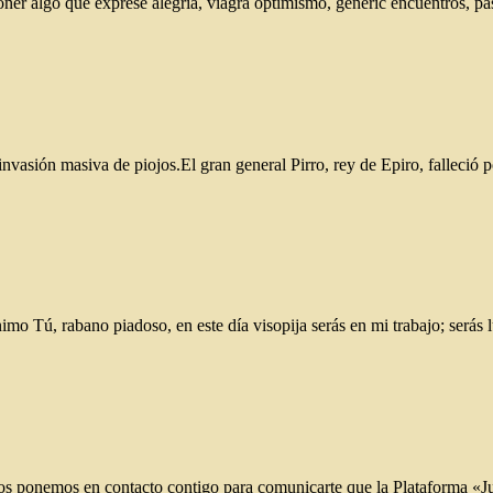
poner algo que exprese alegría, viagra optimismo, generic encuentros
a invasión masiva de piojos.El gran general Pirro, rey de Epiro, falleció
mo Tú, rabano piadoso, en este día visopija serás en mi trabajo; serás 
 ponemos en contacto contigo para comunicarte que la Plataforma «Jui