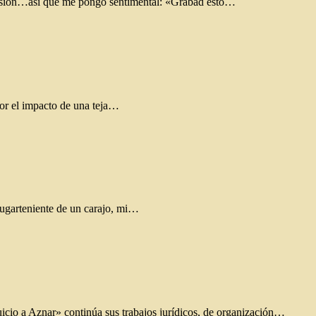
, pasión…así que me pongo sentimental: «Grabad esto…
 por el impacto de una teja…
lugarteniente de un carajo, mi…
cio a Aznar» continúa sus trabajos jurídicos, de organización…