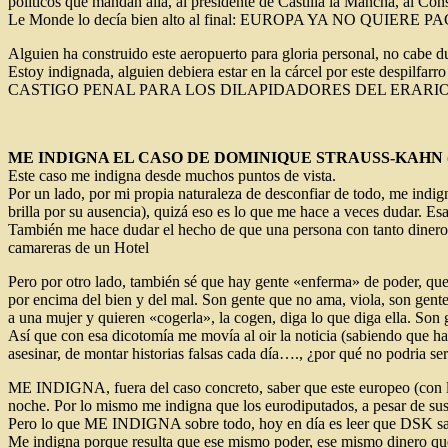
políticos que mandan allá, al presidente de Castilla la Mancha, al Co
Le Monde lo decía bien alto al final: EUROPA YA NO QUIERE
Alguien ha construido este aeropuerto para gloria personal, no cabe 
Estoy indignada, alguien debiera estar en la cárcel por este despilf
CASTIGO PENAL PARA LOS DILAPIDADORES DEL ERARI
ME INDIGNA EL CASO DE DOMINIQUE STRAUSS-KAHN 
Este caso me indigna desde muchos puntos de vista.
Por un lado, por mi propia naturaleza de desconfiar de todo, me indi
brilla por su ausencia), quizá eso es lo que me hace a veces dudar. Es
También me hace dudar el hecho de que una persona con tanto dinero, 
camareras de un Hotel
Pero por otro lado, también sé que hay gente «enferma» de poder, que
por encima del bien y del mal. Son gente que no ama, viola, son gente 
a una mujer y quieren «cogerla», la cogen, diga lo que diga ella. Son
Así que con esa dicotomía me movía al oir la noticia (sabiendo que h
asesinar, de montar historias falsas cada día…., ¿por qué no podria s
ME INDIGNA, fuera del caso concreto, saber que este europeo (con lo 
noche. Por lo mismo me indigna que los eurodiputados, a pesar de sus 
Pero lo que ME INDIGNA sobre todo, hoy en día es leer que DSK saldrá
Me indigna porque resulta que ese mismo poder, ese mismo dinero que p