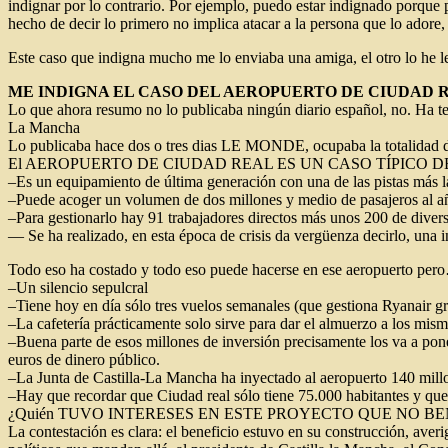
indignar por lo contrario. Por ejemplo, puedo estar indignado porque
hecho de decir lo primero no implica atacar a la persona que lo ador
Este caso que indigna mucho me lo enviaba una amiga, el otro lo he l
ME INDIGNA EL CASO DEL AEROPUERTO DE CIUDAD 
Lo que ahora resumo no lo publicaba ningún diario español, no. Ha ten
La Mancha
Lo publicaba hace dos o tres dias LE MONDE, ocupaba la totalidad de
El AEROPUERTO DE CIUDAD REAL ES UN CASO TÍPICO D
–Es un equipamiento de última generación con una de las pistas más l
–Puede acoger un volumen de dos millones y medio de pasajeros al añ
–Para gestionarlo hay 91 trabajadores directos más unos 200 de diver
— Se ha realizado, en esta época de crisis da vergüenza decirlo, una 
Todo eso ha costado y todo eso puede hacerse en ese aeropuerto pe
–Un silencio sepulcral
–Tiene hoy en día sólo tres vuelos semanales (que gestiona Ryanair gr
–La cafetería prácticamente solo sirve para dar el almuerzo a los mismo
–Buena parte de esos millones de inversión precisamente los va a pon
euros de dinero público.
–La Junta de Castilla-La Mancha ha inyectado al aeropuerto 140 millo
–Hay que recordar que Ciudad real sólo tiene 75.000 habitantes y que e
¿Quién TUVO INTERESES EN ESTE PROYECTO QUE NO BE
La contestación es clara: el beneficio estuvo en su construcción, a