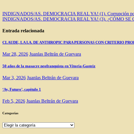
Navegación
INDIGNADOS/AS. DEMOCRACIA REAL YA! (1). Corrupción polí
INDIGNADOS/AS. DEMOCRACIA REAL YA! (3). ¿CÓMO SE
de
entradas
Entrada relacionada
CLAUDE, LA I.A. DE ANTHROPIC PARA PERSONAS CON CRITERIO PRO
Mar 28, 2026
Juanlas Beltrán de Guevara
50 años de la masacre neofranquista en Vitoria-Gasteiz
Mar 3, 2026
Juanlas Beltrán de Guevara
‘Ay, Futuro’, capítulo 1
Feb 5, 2026
Juanlas Beltrán de Guevara
Categorías
Categorías