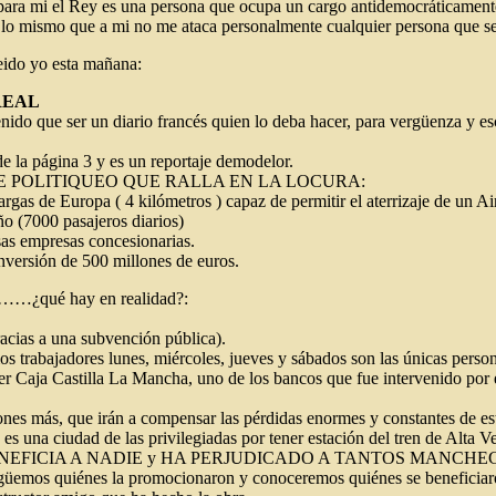
 para mi el Rey es una persona que ocupa un cargo antidemocráticamente
e, lo mismo que a mi no me ataca personalmente cualquier persona que s
eido yo esta mañana:
REAL
ido que ser un diario francés quien lo deba hacer, para vergüenza y esc
 la página 3 y es un reportaje demodelor.
E POLITIQUEO QUE RALLA EN LA LOCURA:
argas de Europa ( 4 kilómetros ) capaz de permitir el aterrizaje de u
o (7000 pasajeros diarios)
sas empresas concesionarias.
inversión de 500 millones de euros.
ro……¿qué hay en realidad?:
acias a una subvención pública).
s trabajadores lunes, miércoles, jueves y sábados son las únicas persona
er Caja Castilla La Mancha, uno de los bancos que fue intervenido por
nes más, que irán a compensar las pérdidas enormes y constantes de es
s una ciudad de las privilegiadas por tener estación del tren de Alta V
NEFICIA A NADIE y HA PERJUDICADO A TANTOS MANCHE
verigüemos quiénes la promocionaron y conoceremos quiénes se benefici