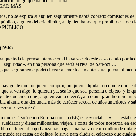
nstructor amigo que ha hecho la obra….
 PAGAR MÁS
duda, no se explica si alguien seguramente habrá cobrado comisiones de 
arro público, alguien debería dimitir, a alguien habría que prohibir 
O PÚBLICO
(DSK)
gna que toda la prensa internacional haya sacado este caso dando por 
a «seguridad», en una persona que sería el rival de Sarkozi….
que seguramente podría llegar a tener los amantes que quiera, al meno
 hay gente que no quiere comprar, no quiere alquilar, no quiere que l
que si ven algo, lo quieren ya, sea lo que sea, persona u objeto, y lo 
 gente que creen que ¿a quien van a creer?, ¿a ti o aun gran hombre im
abía alguna otra denuncia más de carácter sexual de años anteriores y s
er eso una vez más?
que está sufriendo Europa con la crisis),este «socialista»….., estaba
sueldazos y dietas millonarias, viajen, a costa de todos nosotros, en e
 en libertad bajo fianza tras pagar una fianza de un millón de dólare
uede ser causa de delitos, le sirve para eludir el calabozo que cualqu