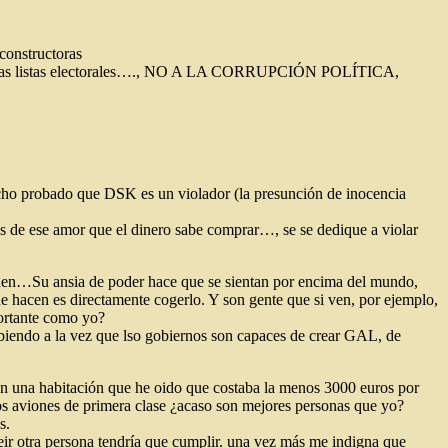
constructoras
estar en las listas electorales…., NO A LA CORRUPCIÓN POLÍTICA,
hecho probado que DSK es un violador (la presunción de inocencia
s de ese amor que el dinero sabe comprar…, se se dedique a violar
e den…Su ansia de poder hace que se sientan por encima del mundo,
que hacen es directamente cogerlo. Y son gente que si ven, por ejemplo,
portante como yo?
abiendo a la vez que lso gobiernos son capaces de crear GAL, de
 en una habitación que he oido que costaba la menos 3000 euros por
sos aviones de primera clase ¿acaso son mejores personas que yo?
s.
eir otra persona tendría que cumplir. una vez más me indigna que