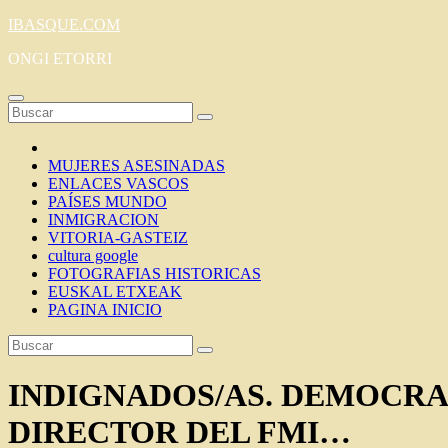
Saltar
IBASQUE.COM
al
ONGI ETORRI
contenido
MUJERES ASESINADAS
ENLACES VASCOS
PAÍSES MUNDO
INMIGRACION
VITORIA-GASTEIZ
cultura google
FOTOGRAFIAS HISTORICAS
EUSKAL ETXEAK
PAGINA INICIO
INDIGNADOS/AS. DEMOCRAC
DIRECTOR DEL FMI…