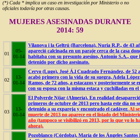
(*) Cada * implica un caso en investigación por Ministerio o no
oficiales todavía por otras causas.
MUJERES ASESINADAS DURANTE
2014: 59
Vilanova i la Geltrú (Barcelona). Nuria R.P., de 43 a
05-
apareció calcinada en un paraje cerca de la casa don
01
01-14
habitaba con su presunto asesino, Antonio S.A., que 
detenido por dicho asesinato.
Cervo (Lugo). José Á.l Cuadrado Fernández, de 52 
13-
acabó primero con la vida de su suegra, Adela López
02
01-14
Ramos, de 72 años, a estacazos y posteriormente se 
con su esposa con la misma estaca y cuchilladas en el 
El Polverde Níjar (Almería). En realidad desapareci
primeros de octubre de 2013 pero hasta este día no s
13-
detenido a su expareja y encontrado el cadáver.
Al s
03
01-14
muerte de 2013 no aparece en el listado del Ministerio
año (tampoco se visibilizó en 2013, por lo que yo lo h
ahora).
Pozoblanco (Córdoba). María de los Ángeles Santos