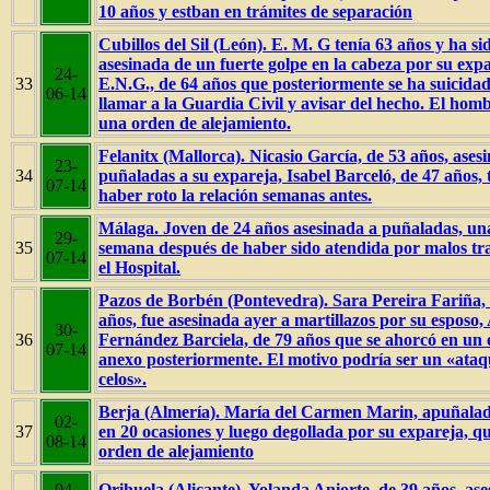
10 años y estban en trámites de separación
Cubillos del Sil (León). E. M. G tenía 63 años y ha si
asesinada de un fuerte golpe en la cabeza por su expa
24-
33
E.N.G., de 64 años que posteriormente se ha suicidad
06-14
llamar a la Guardia Civil y avisar del hecho. El homb
una orden de alejamiento.
Felanitx (Mallorca). Nicasio García, de 53 años, asesi
23-
34
puñaladas a su expareja, Isabel Barceló, de 47 años, 
07-14
haber roto la relación semanas antes.
Málaga. Joven de 24 años asesinada a puñaladas, un
29-
35
semana después de haber sido atendida por malos tra
07-14
el Hospital.
Pazos de Borbén (Pontevedra). Sara Pereira Fariña,
años, fue asesinada ayer a martillazos por su esposo,
30-
36
Fernández Barciela, de 79 años que se ahorcó en un 
07-14
anexo posteriormente. El motivo podría ser un «ataq
celos».
Berja (Almería). María del Carmen Marin, apuñalad
02-
37
en 20 ocasiones y luego degollada por su expareja, qu
08-14
orden de alejamiento
04-
Orihuela (Alicante). Yolanda Aniorte, de 39 años, as