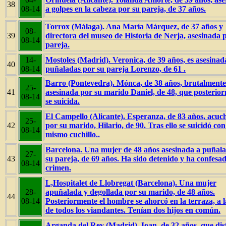
38
08-14
a golpes en la cabeza por su pareja, de 37 años.
Torrox (Málaga). Ana María Márquez, de 37 años y
08-
39
directora del museo de Historia de Nerja, asesinada 
08-14
pareja.
14-
Mostoles (Madrid). Veronica, de 39 años, es asesinad
40
08-14
puñaladas por su pareja Lorenzo, de 61 .
Barro (Pontevedra). Mónca, de 38 años, brutalmente
25-
41
asesinada por su marido Daniel, de 48, que posterio
08-14
se suicida.
El Campello (Alicante). Esperanza, de 83 años, acuch
25-
42
por su marido, Hilario, de 90. Tras ello se suicidó con
08-14
mismo cuchillo..
Barcelona. Una mujer de 48 años asesinada a puñal
27-
43
su pareja, de 69 años. Ha sido detenido y ha confesa
08-14
crimen.
L,Hospitalet de Llobregat (Barcelona). Una mujer
28-
apuñalada y degollada por su marido, de 48 años.
44
08-14
Posteriormente el hombre se ahorcó en la terraza, a l
de todos los viandantes. Tenían dos hijos en común.
Arganda del Rey (Madrid), Ioan, de 32 años, que dis