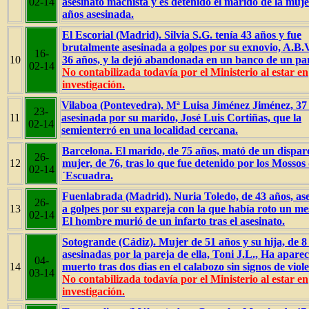
02-14
asesinato machista y es detenido el marido de la muje
años asesinada.
El Escorial (Madrid). Silvia S.G. tenía 43 años y fue
brutalmente asesinada a golpes por su exnovio, A.B.V
16-
10
36 años, y la dejó abandonada en un banco de un pa
02-14
No contabilizada todavía por el Ministerio al estar en
investigación.
Vilaboa (Pontevedra). Mª Luisa Jiménez Jiménez, 37
23-
11
asesinada por su marido, José Luis Cortiñas, que la
02-14
semienterró en una localidad cercana.
Barcelona. El marido, de 75 años, mató de un dispar
26-
12
mujer, de 76, tras lo que fue detenido por los Mossos
02-14
´Escuadra.
Fuenlabrada (Madrid). Nuria Toledo, de 43 años, as
26-
13
a golpes por su expareja con la que había roto un me
02-14
El hombre murió de un infarto tras el asesinato.
Sotogrande (Cádiz). Mujer de 51 años y su hija, de 8
asesinadas por la pareja de ella, Toni J.L., Ha apare
04-
14
muerto tras dos dias en el calabozo sin signos de viole
03-14
No contabilizada todavía por el Ministerio al estar en
investigación.