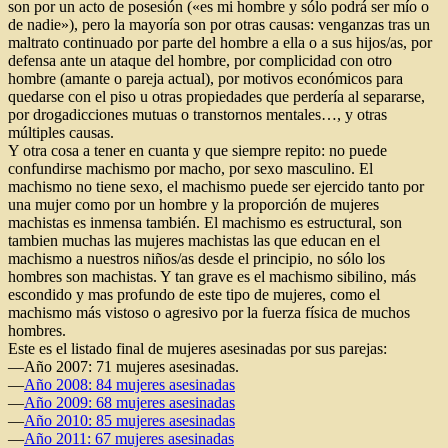
son por un acto de posesión («es mi hombre y sólo podrá ser mío o
de nadie»), pero la mayoría son por otras causas: venganzas tras un
maltrato continuado por parte del hombre a ella o a sus hijos/as, por
defensa ante un ataque del hombre, por complicidad con otro
hombre (amante o pareja actual), por motivos económicos para
quedarse con el piso u otras propiedades que perdería al separarse,
por drogadicciones mutuas o transtornos mentales…, y otras
múltiples causas.
Y otra cosa a tener en cuanta y que siempre repito: no puede
confundirse machismo por macho, por sexo masculino. El
machismo no tiene sexo, el machismo puede ser ejercido tanto por
una mujer como por un hombre y la proporción de mujeres
machistas es inmensa también. El machismo es estructural, son
tambien muchas las mujeres machistas las que educan en el
machismo a nuestros niños/as desde el principio, no sólo los
hombres son machistas. Y tan grave es el machismo sibilino, más
escondido y mas profundo de este tipo de mujeres, como el
machismo más vistoso o agresivo por la fuerza física de muchos
hombres.
Este es el listado final de mujeres asesinadas por sus parejas:
—Año 2007: 71 mujeres asesinadas.
—
Año 2008: 84 mujeres asesinadas
—
Año 2009: 68 mujeres asesinadas
—
Año 2010: 85 mujeres asesinadas
—
Año 2011: 67 mujeres asesinadas