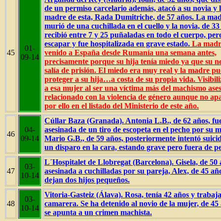
de un permiso carcelario además, atacó a su novia y 
madre de esta, Rada Dumitriche, de 57 años. La ma
murió de una cuchillada en el cuello y la novia, de 33
recibió entre 7 y 25 puñaladas en todo el cuerpo, pe
escapar y fue hospitalizada en grave estado.
La madr
01-
45
venido a España desde Rumanía una semana antes,
09-14
precisamente porque su hija tenía miedo ya que su n
salía de prisión. El miedo era muy real y la madre p
proteger a su hija…a costa de su propia vida. Visibil
a esa mujer al ser una víctima más del machismo ase
relacionado con la violencia de género aunque no ap
por ello en el listado del Ministerio de este año.
Cúllar Baza (Granada). Antonia L.B., de 62 años, fu
04-
asesinada de un tiro de escopeta en el pecho por su 
46
09-14
Mario G.B., de 59 años, posteriormente intentó suici
un disparo en la cara, estando grave pero fuera de pe
L´Hospitalet de Llobregat (Barcelona). Gisela, de 50 
03-
47
asesinada a cuchilladas por su pareja, Alex, de 45 añ
10-14
dejan dos hijos pequeños.
Vitoria-Gasteiz (Álava). Rosa, tenía 42 años y trabaj
03-
48
camarera. Se ha detenido al novio de la mujer, de 45 
10-14
se apunta a un crimen machista.