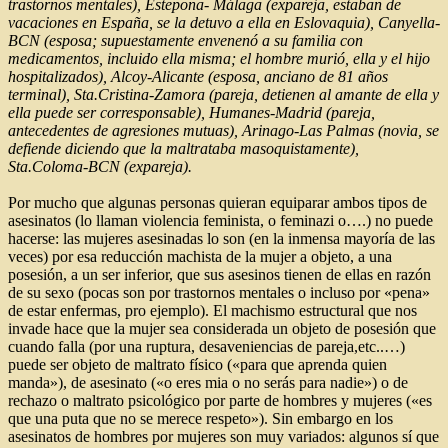
trastornos mentales), Estepona- Málaga (expareja, estaban de
vacaciones en España, se la detuvo a ella en Eslovaquia), Canyella-
BCN (esposa; supuestamente envenenó a su familia con
medicamentos, incluido ella misma; el hombre murió, ella y el hijo
hospitalizados), Alcoy-Alicante (esposa, anciano de 81 años
terminal), Sta.Cristina-Zamora (pareja, detienen al amante de ella y
ella puede ser corresponsable), Humanes-Madrid (pareja,
antecedentes de agresiones mutuas), Arinago-Las Palmas (novia, se
defiende diciendo que la maltrataba masoquistamente),
Sta.Coloma-BCN (expareja).
Por mucho que algunas personas quieran equiparar ambos tipos de
asesinatos (lo llaman violencia feminista, o feminazi o….) no puede
hacerse: las mujeres asesinadas lo son (en la inmensa mayoría de las
veces) por esa reducción machista de la mujer a objeto, a una
posesión, a un ser inferior, que sus asesinos tienen de ellas en razón
de su sexo (pocas son por trastornos mentales o incluso por «pena»
de estar enfermas, pro ejemplo). El machismo estructural que nos
invade hace que la mujer sea considerada un objeto de posesión que
cuando falla (por una ruptura, desaveniencias de pareja,etc..…)
puede ser objeto de maltrato físico («para que aprenda quien
manda»), de asesinato («o eres mia o no serás para nadie») o de
rechazo o maltrato psicológico por parte de hombres y mujeres («es
que una puta que no se merece respeto»). Sin embargo en los
asesinatos de hombres por mujeres son muy variados: algunos sí que