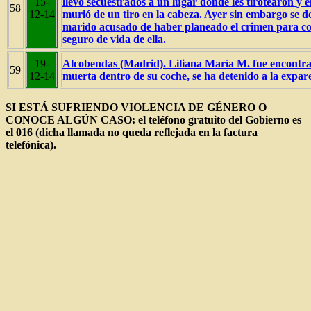
15-
llevó secuestrados a un lugar donde les tirotearon y e
58
12-14
murió de un tiro en la cabeza. Ayer sin embargo se d
marido acusado de haber planeado el crimen para co
seguro de vida de ella.
19-
Alcobendas (Madrid). Liliana María M. fue encontr
59
12-14
muerta dentro de su coche, se ha detenido a la expare
SI ESTÁ SUFRIENDO VIOLENCIA DE GÉNERO O
CONOCE ALGÚN CASO: el teléfono gratuito del Gobierno es
el 016 (dicha llamada no queda reflejada en la factura
telefónica).