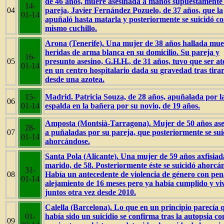
de 46 años, muere asesinada a manos supuestamente
14-
04
pareja, Javier Fernández Pozuelo, de 37 años, que la
01-14
apuñaló hasta matarla y posteriormente se suicidó co
mismo cuchillo.
Arona (Tenerife). Una mujer de 38 años hallada mue
heridas de arma blanca en su domicilio. Su pareja y
16-
05
presunto asesino, G.H.H., de 31 años, tuvo que ser a
01-14
en un centro hospitalario dada su gravedad tras tira
desde una azotea.
15-
Madrid. Patricia Souza, de 28 años, apuñalada por l
06
01-14
espalda en la bañera por su novio, de 19 años.
Amposta (Montsià-Tarragona). Mujer de 50 años as
28-
07
a puñaladas por su pareja, que posteriormente se sui
01-14
ahorcándose.
Santa Pola (Alicante). Una mujer de 59 años axfisiad
marido, de 58. Posteriormente éste se suicidó ahorcá
31-
08
Había un antecedente de violencia de género con pen
01-14
alejamiento de 16 meses pero ya había cumplido y vi
juntos otra vez desde 2010.
Calella (Barcelona). Lo que en un principio parecía 
01-
había sido un suicidio se confirma tras la autopsia c
09