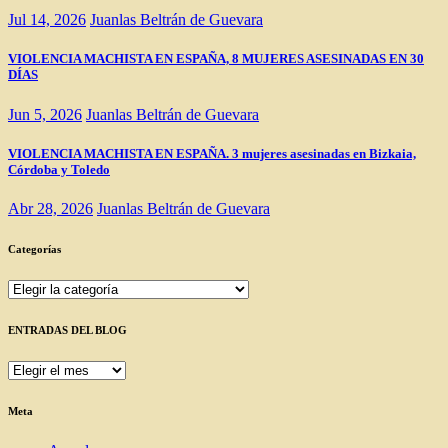
Jul 14, 2026
Juanlas Beltrán de Guevara
VIOLENCIA MACHISTA EN ESPAÑA, 8 MUJERES ASESINADAS EN 30
DÍAS
Jun 5, 2026
Juanlas Beltrán de Guevara
VIOLENCIA MACHISTA EN ESPAÑA. 3 mujeres asesinadas en Bizkaia,
Córdoba y Toledo
Abr 28, 2026
Juanlas Beltrán de Guevara
Categorías
Categorías
ENTRADAS DEL BLOG
ENTRADAS
DEL
BLOG
Meta