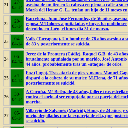
27-
21
asesina de un tiro en la cabeza en plena a calle a su e
03-14
María del Henar G. L.. tenían un hijo de 11 meses e
Barcelona. Juan José Fernandez, de 56 años, asesina
28-
22
esposa MªDolores a puñaladas y huye. ha podido ser
03-14
detenido, en Jaén, el lunes día 31 de marzo.
04-
Valls (Tarragona). Un hombre de 78 años asesina a 
23
04-14
de 83 y posteriormente se suicida.
Jerez de la Frontera (Cádiz). Raquel G.B. de 43 años
06-
24
brutalmente apuñalada por su marido, José Antonio 
04-14
44 años, probablemente tras un «ataque» de celos.
Foz (Lugo). Tras atarla de pies y manos Manuel Gag
24-
25
disparó a la cabeza de su mujer, M.Elena, de 71 años
04-14
posteriormente se suicidó.
A Coruña. Mª Belén, de 43 años, fallece tras estrellar
30-
26
contra el suelo al ser empujada por su pareja del coc
04-14
marcha.
Villarejo de Salvanés (Madrid). Hana, de 24 años, y s
05-
27
novio, degollados por la expareja de ella, que poster
05-14
se suicidó.