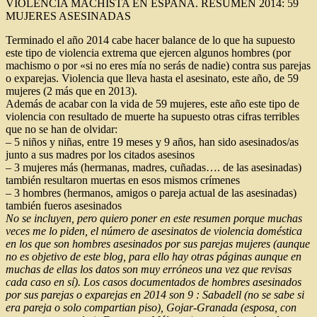
VIOLENCIA MACHISTA EN ESPAÑA. RESUMEN 2014: 59
MUJERES ASESINADAS
Terminado el año 2014 cabe hacer balance de lo que ha supuesto
este tipo de violencia extrema que ejercen algunos hombres (por
machismo o por «si no eres mía no serás de nadie) contra sus parejas
o exparejas. Violencia que lleva hasta el asesinato, este año, de 59
mujeres (2 más que en 2013).
Además de acabar con la vida de 59 mujeres, este año este tipo de
violencia con resultado de muerte ha supuesto otras cifras terribles
que no se han de olvidar:
– 5 niños y niñas, entre 19 meses y 9 años, han sido asesinados/as
junto a sus madres por los citados asesinos
– 3 mujeres más (hermanas, madres, cuñadas…. de las asesinadas)
también resultaron muertas en esos mismos crímenes
– 3 hombres (hermanos, amigos o pareja actual de las asesinadas)
también fueros asesinados
No se incluyen, pero quiero poner en este resumen porque muchas
veces me lo piden, el número de asesinatos de violencia doméstica
en los que son hombres asesinados por sus parejas mujeres (aunque
no es objetivo de este blog, para ello hay otras páginas aunque en
muchas de ellas los datos son muy erróneos una vez que revisas
cada caso en sí). Los casos documentados de hombres asesinados
por sus parejas o exparejas en 2014 son 9 : Sabadell (no se sabe si
era pareja o solo compartian piso), Gojar-Granada (esposa, con