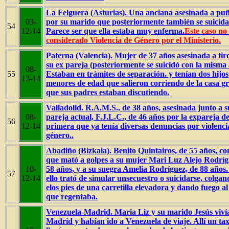
La Felguera (Asturias). Una anciana asesinada a pu
03-
por su marido que posteriormente también se suicida
54
12-14
Parece ser que ella estaba muy enferma.
Este caso no 
considerado Violencia de Género por el Ministerio.
Paterna (Valencia). Mujer de 37 años asesinada a tir
su ex pareja (posteriormente se suicidó con la misma
08-
55
Estaban en trámites de separación. y tenían dos hijos
12-14
menores de edad que salieron corriendo de la casa g
que sus padres estaban discutiendo.
Valladolid. R.A.M.S., de 38 años, asesinada junto a s
08-
pareja actual, F.J.L.C., de 46 años por la expareja de
56
12-14
primera que ya tenía diversas denuncias por violenci
género..
Abadiño (Bizkaia). Benito Quintairos, de 55 años, co
que mató a golpes a su mujer Mari Luz Alejo Rodríg
10-
58 años, y a su suegra Amelia Rodríguez, de 88 años.
57
12-14
ello trató de simular unsecuestro o suicidarse, colgan
elos pies de una carretilla elevadora y dando fuego al 
que regentaba.
Venezuela-Madrid. Maria Liz y su marido Jesús viví
Madrid y habían ido a Venezuela de viaje. Allí un taxi