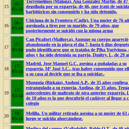
Torremolinos (Málaga). Ana Gonzalez Martín, de 47
05-
15
degollada por su expareja, de 46, que trató de suicid
03-14
barbitúricos sin conseguirlo y ha sido detenido.
Chiclana de la Frontera (Cádiz). Una mujer de 76 a
06-
16
asesinada a tiros por su marido, de 79 años, que
03-14
posteriormente se suicidó con la misma arma
Can Picafort (Mallorca). Aunque su cuerpo apareció
07-
abandonado en la playa el día 7, hasta 6 días despué
17
03-14
pudo identificarse que se trataba de Plha Yuriyiuna,
años y ha sido detenida su pareja, Dmitry. L, de 29 a
Madrid. Jose Manuel G.C. asesina a puñaladas a su
17-
18
expareja, Mª José S.C., tras haber conseguido que el
03-14
a su casa al decirle que se iba a suicidar..
Munguia (Bizkaia). Andoni A.P., de 35 años confiesa
estrangulado a su exnovia, Andina, de 35 años. Tenía
17-
19
antecedentes de maltrato de otra anterior expareja. 
03-14
de 10 años es la que descubrió el cadáver al llegar a c
colegio
19-
Melilla. Un militar retirado asesina a su mujer de 63 
20
03-14
luego se suicida ahorcándose.
Medina del campo /(Valladolid). Pablo O.T., de 40 añ