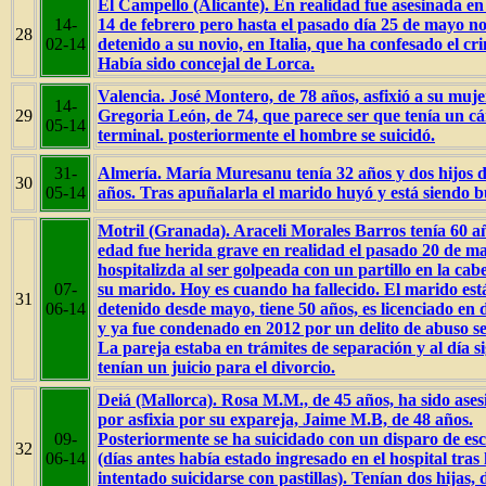
El Campello (Alicante). En realidad fue asesinada e
14-
14 de febrero pero hasta el pasado día 25 de mayo no
28
02-14
detenido a su novio, en Italia, que ha confesado el cr
Había sido concejal de Lorca.
Valencia. José Montero, de 78 años, asfixió a su muje
14-
29
Gregoria León, de 74, que parece ser que tenía un c
05-14
terminal. posteriormente el hombre se suicidó.
31-
Almería. María Muresanu tenía 32 años y dos hijos d
30
05-14
años. Tras apuñalarla el marido huyó y está siendo 
Motril (Granada). Araceli Morales Barros tenía 60 a
edad fue herida grave en realidad el pasado 20 de m
hospitalizda al ser golpeada con un partillo en la cab
07-
su marido. Hoy es cuando ha fallecido. El marido est
31
06-14
detenido desde mayo, tiene 50 años, es licenciado en
y ya fue condenado en 2012 por un delito de abuso se
La pareja estaba en trámites de separación y al día s
tenían un juicio para el divorcio.
Deiá (Mallorca). Rosa M.M., de 45 años, ha sido ase
por asfixia por su expareja, Jaime M.B, de 48 años.
09-
Posteriormente se ha suicidado con un disparo de es
32
06-14
(días antes había estado ingresado en el hospital tras
intentado suicidarse con pastillas). Tenían dos hijas, 