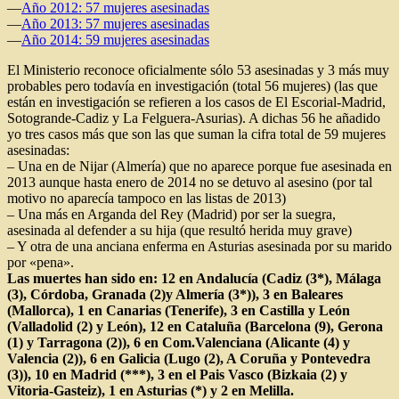
—
Año 2012: 57 mujeres asesinadas
—
Año 2013: 57 mujeres asesinadas
—
Año 2014: 59 mujeres asesinadas
El Ministerio reconoce oficialmente sólo 53 asesinadas y 3 más muy
probables pero todavía en investigación (total 56 mujeres) (las que
están en investigación se refieren a los casos de El Escorial-Madrid,
Sotogrande-Cadiz y La Felguera-Asurias). A dichas 56 he añadido
yo tres casos más que son las que suman la cifra total de 59 mujeres
asesinadas:
– Una en de Nijar (Almería) que no aparece porque fue asesinada en
2013 aunque hasta enero de 2014 no se detuvo al asesino (por tal
motivo no aparecía tampoco en las listas de 2013)
– Una más en Arganda del Rey (Madrid) por ser la suegra,
asesinada al defender a su hija (que resultó herida muy grave)
– Y otra de una anciana enferma en Asturias asesinada por su marido
por «pena».
Las muertes han sido en: 12 en Andalucía (Cadiz (3*), Málaga
(3), Córdoba, Granada (2)y Almería (3*)), 3 en Baleares
(Mallorca), 1 en Canarias (Tenerife), 3 en Castilla y León
(Valladolid (2) y León), 12 en Cataluña (Barcelona (9), Gerona
(1) y Tarragona (2)), 6 en Com.Valenciana (Alicante (4) y
Valencia (2)), 6 en Galicia (Lugo (2), A Coruña y Pontevedra
(3)), 10 en Madrid (***), 3 en el Pais Vasco (Bizkaia (2) y
Vitoria-Gasteiz), 1 en Asturias (*) y 2 en Melilla.