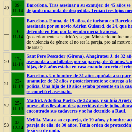
09-
Barcelona. Tras asesinar a su exmujer, de 45 años se 
49
11-14
dejando una nota de despedida. Tenían tres hijos me
Barcelona. Enma, de 19 años, de turismo en Barcelo
asesinada por su novio Adrien Guisard, de 24, que ha
16-
detenido en Pau por la gendarmería francesa.
—
11-14
(posteriormente se suicidó y según Ministerio no fue un 
de violencia de género al no ser la pareja, pro tal motivo 
de lsitar)
Sant Pere Pescador (Girona). Ahagiratou J, de 32 añ
17-
50
asesinada a cuchilladas por su pareja, de 55 años. Un
11-14
hijas, de 8 años estaba en casa cuando ocurrió el cri
Barcelona. Un hombre de 31 años apuñala a su parej
22-
unamujer de 32 años y posteriormente se entrega a l
51
11-14
policía. Una hija de 10 años estaba presente en la ca
se cometió el asesinato.
Madrid. Adolfina Puello, de 32 años, y su hija Argely
25-
52
nueve años llevaban desaparecidas desde julio, ahora
11-14
encontrado sus cadaveres y se ha detenido a Raul.
Melilla. Mata a su expareja, de 19 años, y hombre ac
02-
53
pareja de ella, de 30 años. Tenía orden de protección
12-14
le sirvió de nada.