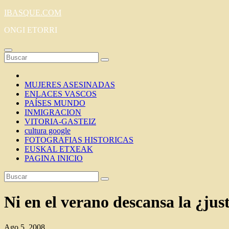
Saltar
IBASQUE.COM
al
ONGI ETORRI
contenido
MUJERES ASESINADAS
ENLACES VASCOS
PAÍSES MUNDO
INMIGRACION
VITORIA-GASTEIZ
cultura google
FOTOGRAFIAS HISTORICAS
EUSKAL ETXEAK
PAGINA INICIO
Ni en el verano descansa la ¿just
Ago 5, 2008