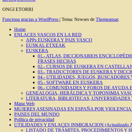
ONGI ETORRI
Funciona gracias a WordPress
|
Tema: Newses de
Themeansar
.
Home
ENLACES VASCOS EN LA RED
APPs EUSKERA Y PAIS VASCO
EUSKAL ETXEAK
EUSKERA
01.- ATLAS, DICCIONARIOS ENCICLOPÉD
FRASES HECHAS
02.- CURSOS DE EUSKERA EN CASTELLAN
03.- TRADUCTORES DE EUSKERA Y DICC
04.- UTILIDADES, JUEGOS, BUSCADORES
05.- SOFTWARE EN EUSKERA
06.- COMUNIDADES Y FOROS DE AYUDA
GENEALOGIA, HERÁLDICA Y TOPONIMIA VAS
LITERATURA, BIBLIOTECAS, UNIVERSIDADES
Mapa Web
MUJERES ASESINADAS EN ESPAÑA POR VIOLENCIA 
PAISES DEL MUNDO
Política de privacidad
UTILIDADES Y ENLACES INMIGRACION (Actualizado 
LISTADO DE TRÁMITES, PROCEDIMIENTOS Y 