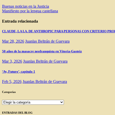
Navegación
Buenas noticias en la Justicia
Manifiesto por la lengua castellana
de
entradas
Entrada relacionada
CLAUDE, LA I.A. DE ANTHROPIC PARA PERSONAS CON CRITERIO PRO
Mar 28, 2026
Juanlas Beltrán de Guevara
50 años de la masacre neofranquista en Vitoria-Gasteiz
Mar 3, 2026
Juanlas Beltrán de Guevara
‘Ay, Futuro’, capítulo 1
Feb 5, 2026
Juanlas Beltrán de Guevara
Categorías
Categorías
ENTRADAS DEL BLOG