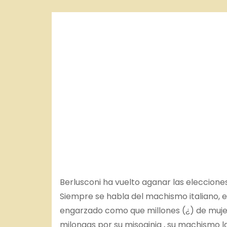
o
Berlusconi ha vuelto aganar las elecciones
Siempre se habla del machismo italiano, 
engarzado como que millones (¿) de mujer
milongas por su misoginia , su machismo la