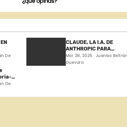
¿qué opinas?
 EN
CLAUDE, LA I.A. DE
ANTHROPIC PARA
AS
PERSONAS CON CRITER
án De
Mar 28, 2026
Juanlas Beltrá
PROPIO. MERECE LA PE
Guevara
e
oria-
án De