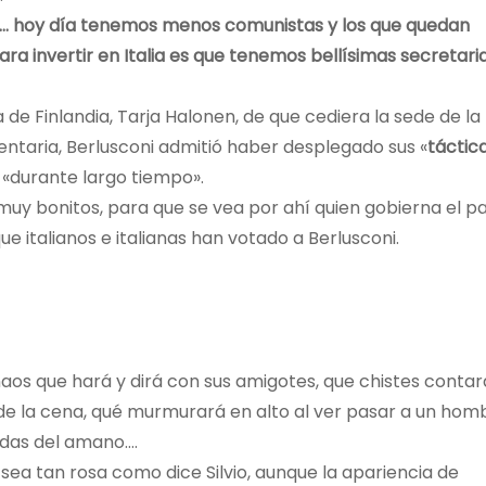
nes… hoy día tenemos menos comunistas y los que quedan
ra invertir en Italia es que tenemos bellísimas secretari
de Finlandia, Tarja Halonen, de que cediera la sede de la
ntaria, Berlusconi admitió haber desplegado sus «
táctic
o «durante largo tiempo».
uy bonitos, para que se vea por ahí quien gobierna el pa
ue italianos e italianas han votado a Berlusconi.
naos que hará y dirá con sus amigotes, que chistes contar
s de la cena, qué murmurará en alto al ver pasar a un hom
adas del amano….
sea tan rosa como dice Silvio, aunque la apariencia de