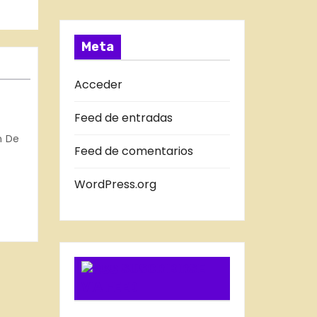
a
T
s
R
A
Meta
D
A
Acceder
S
Feed de entradas
D
IO
n De
E
Feed de comentarios
NA.
L
B
WordPress.org
L
O
G
SUSCRIBIRSE
VIA FEED