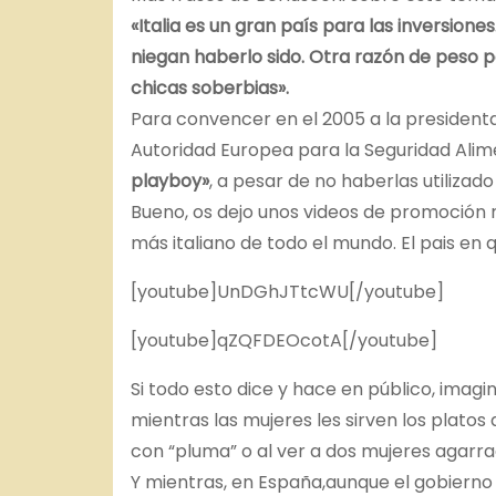
«Italia es un gran país para las inversio
niegan haberlo sido. Otra razón de peso pa
chicas soberbias».
Para convencer en el 2005 a la presidenta 
Autoridad Europea para la Seguridad Alime
playboy»
, a pesar de no haberlas utilizad
Bueno, os dejo unos videos de promoción m
más italiano de todo el mundo. El pais en q
[youtube]UnDGhJTtcWU[/youtube]
[youtube]qZQFDEOcotA[/youtube]
Si todo esto dice y hace en público, imagi
mientras las mujeres les sirven los plato
con “pluma” o al ver a dos mujeres agarr
Y mientras, en España,aunque el gobierno 