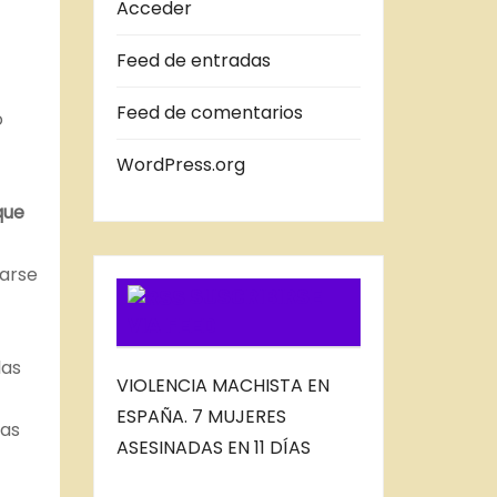
A
Acceder
S
Feed de entradas
D
E
Feed de comentarios
o
L
B
WordPress.org
L
que
O
G
tarse
SUSCRIBIRSE
VIA FEED
las
VIOLENCIA MACHISTA EN
ESPAÑA. 7 MUJERES
las
ASESINADAS EN 11 DÍAS