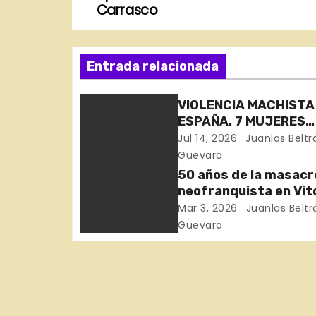
a
Carrasco
v
Entrada relacionada
e
g
VIOLENCIA MACHISTA
ESPAÑA. 7 MUJERES
a
ASESINADAS EN 11 DÍ
Jul 14, 2026
Juanlas Beltr
c
Guevara
50 años de la masacr
i
neofranquista en Vit
Gasteiz
Mar 3, 2026
Juanlas Beltr
ó
Guevara
n
d
e