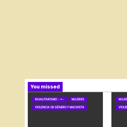
You missed
IGUALITARISMO ♀=♂
MUJERES
MUJE
VIOLENCIA DE GÉNERO Y MACHISTA
VIOLE