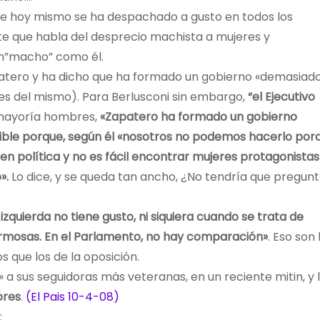
de hoy mismo se ha despachado a gusto en todos los
te que habla del desprecio machista a mujeres y
an”macho” como él.
atero y ha dicho que ha formado un gobierno «demasiad
es del mismo). Para Berlusconi sin embargo,
“el Ejecutivo
 mayoría hombres,
«Zapatero ha formado un gobierno
osible porque, según él «nosotros no podemos hacerlo por
en política y no es fácil encontrar mujeres protagonistas
».
Lo dice, y se queda tan ancho, ¿No tendría que pregun
 izquierda no tiene gusto, ni siquiera cuando se trata de
rmosas. En el Parlamento, no hay comparación»
. Eso son 
s que los de la oposición.
» a sus seguidoras más veteranas, en un reciente mitin, y 
ores
.
(El Pais 10-4-08)
: