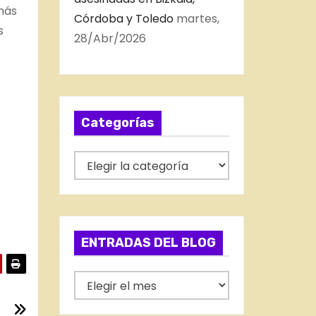
más
Córdoba y Toledo
martes,
s
28/Abr/2026
Categorías
C
a
t
e
g
ENTRADAS DEL BLOG
o
r
E
í
N