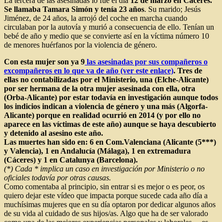
La tercera de las asesinadas lo fue el día
12 de marzo en Cáceres.
Se llamaba Tamara Simón y tenía 23 años
. Su marido; Jesús
Jiménez, de 24 años, la arrojó del coche en marcha cuando
circulaban por la autovía y murió a consecuencia de ello. Tenían un
bebé de año y medio que se convierte así en la víctima número 10
de menores huérfanos por la violencia de género.
Con esta mujer son ya 9
las asesinadas por sus compañeros o
excompañeros en lo que va de año (ver este enlace)
. Tres de
ellas no contabilizadas por el Ministerio, una (Elche-Alicante)
por ser hermana de la otra mujer asesinada con ella, otra
(Orba-Alicante) por estar todavía en investigación aunque todos
los indicios indican a violencia de género y una más (Algorfa-
Alicante) porque en realidad ocurrió en 2014 (y por ello no
aparece en las víctimas de este año) aunque se haya descubierto
y detenido al asesino este año.
Las muertes han sido en: 6 en Com.Valenciana (Alicante (5***)
y Valencia), 1 en Andalucía (Málaga), 1 en extremadura
(Cáceres) y 1 en Catalunya (Barcelona).
(*) Cada * implica un caso en investigación por Ministerio o no
oficiales todavía por otras causas.
Como comentaba al principio, sin entrar si es mejor o es peor, os
quiero dejar este vídeo que impacta porque sucede cada año día a
muchísimas mujeres que en su día optaron por dedicar algunos años
de su vida al cuidado de sus hijos/as. Algo que ha de ser valorado