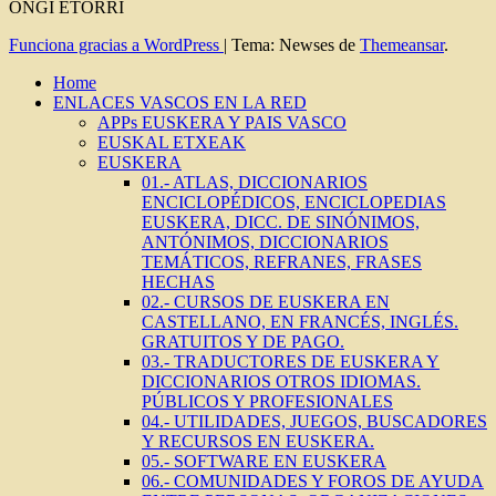
ONGI ETORRI
Funciona gracias a WordPress
|
Tema: Newses de
Themeansar
.
Home
ENLACES VASCOS EN LA RED
APPs EUSKERA Y PAIS VASCO
EUSKAL ETXEAK
EUSKERA
01.- ATLAS, DICCIONARIOS
ENCICLOPÉDICOS, ENCICLOPEDIAS
EUSKERA, DICC. DE SINÓNIMOS,
ANTÓNIMOS, DICCIONARIOS
TEMÁTICOS, REFRANES, FRASES
HECHAS
02.- CURSOS DE EUSKERA EN
CASTELLANO, EN FRANCÉS, INGLÉS.
GRATUITOS Y DE PAGO.
03.- TRADUCTORES DE EUSKERA Y
DICCIONARIOS OTROS IDIOMAS.
PÚBLICOS Y PROFESIONALES
04.- UTILIDADES, JUEGOS, BUSCADORES
Y RECURSOS EN EUSKERA.
05.- SOFTWARE EN EUSKERA
06.- COMUNIDADES Y FOROS DE AYUDA