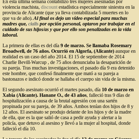
En esta última semana contabilizo tres mujeres asesinadas por
violencia machista,
discount
estadística especialmente siniestra en la
provincia de Alicante (que ya lleva contabilizada 5 muertes en lo
que va de año).
Al final os dejo un vídeo especial para muchas
madres que,
cialis
por opción personal, optaron por trabajar en el
cuidado de sus hijos/as y que por ello son penalizadas en la vida
laboral.
La primera de ellas es del día
9 de marzo. Se llamaba Rosemary
Broadwell, de 76 años. Ocurrió en Algorfa, (Alicante)
aunque en
realidad es un caso del año 2014. El 15 de septiembre de 2014
Charlie Bevill-Warcup , de 75 años denunciaba la desaparición de
su pareja. Tras muchas investigaciones, el pasado día 9 era detenido
este hombre, que confesó finalmente que mató a su pareja a
bastonazos e indicó donde se hallaba el cuerpo sin vida de la misma.
El segundo asesinato ocurrió el martes pasado, día
10 de marzo en
Xabia (Alicante). Hanane O., de 43 años
, falleció tras 9 días de
hospitalización a causa de la brutal agresión con una sartén
propinada por su pareja, de 39 años. Ambos tenían dos hijos de 8 y
12 años. El asesinato se produjo delante de los hijos y de la madre
de ella, que es la que salió de casa a pedir ayuda y alertar a la
policía, que detuvo al asesino y llevó a la mujer al hospital, donde
falleció el día 10.