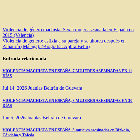
Navegación
Violencia de género machista: Sexta mujer asesinada en España en
2015 (Valencia)
de
Violencia de género: asfixia a su pareja y se ahorca después en
entradas
Alhaurín (Málaga). (Biografía: Aphra Behn)
Entrada relacionada
VIOLENCIA MACHISTA EN ESPAÑA. 7 MUJERES ASESINADAS EN 11
DÍAS
Jul 14, 2026
Juanlas Beltrán de Guevara
VIOLENCIA MACHISTA EN ESPAÑA, 8 MUJERES ASESINADAS EN 30
DÍAS
Jun 5, 2026
Juanlas Beltrán de Guevara
VIOLENCIA MACHISTA EN ESPAÑA. 3 mujeres asesinadas en Bizkaia,
Córdoba y Toledo