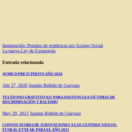
Navegación
Inmigración: Permiso de residencia por Arraigo Social
La nueva Ley de Extranjería
de
entradas
Entrada relacionada
WORLD PRESS PHOTO AÑO 2026
Abr 27, 2026
Juanlas Beltrán de Guevara
TELÉFONO GRATUITO 021 PARA ASISTENCIA A VÍCTIMAS DE
DISCRIMINACIÓN Y RACISMO
May 29, 2023
Juanlas Beltrán de Guevara
CONVOCATORIA DE SUBVENCIONES A LOS CENTROS VASCOS-
EUSKAL ETXEAK PARA EL AÑO 2021