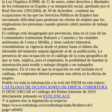
la Ley Orgánica 4/2000, de 11 de enero, sobre derechos y libertades
de los extranjeros en España y su integración social, aprobado por el
Real Decreto 2393/2004, de 30 de diciembre , contiene las
ocupaciones en las que los Servicios Públicos de Empleo han
encontrado dificultad para gestionar las ofertas de empleo que los
empleadores les presentan cuando quieren cubrir puestos de trabajo
vacantes.
El catálogo está desagregado por provincias, islas en el caso de las
Comunidades Autónomas Baleares y Canarias y las ciudades
autónomas de Ceuta y Melilla, y tiene carácter trimestral,
extendiéndose su vigencia desde el primer hasta el último día
laborable del trimestre natural siguiente al de su publicación. La
presencia de una ocupación en el catálogo de la zona geográfica de
que se trate, implica, para el empleador, la posibilidad de tramitar la
autorización para residir y trabajar dirigida a un trabajador
extranjero. En el caso de que la ocupación no esté incluida en el
catálogo, el empleador deberá presentar una oferta en la oficina de
empleo.
Podéis ver toda la información e la web del INEM en este enlace:
CATÁLOGO DE OCUPACIONES DE DIFÍCIL COBERTURA
O DESCARGAR el Catálogo del Primer trimestre de 2010
directamente pulsando en
ESTE ENLACE
Y si quieres leer la legislación al respecto:
https://www.redtrabaja.es/es/redtrabaja/static/Redirect.do?
page=af0402