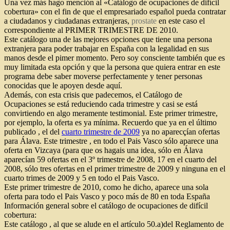
Una vez más hago mención al «Catálogo de ocupaciones de difícil
cobertura» con el fin de que el empresariado español pueda contratar
a ciudadanos y ciudadanas extranjeras,
prostate
en este caso el
correspondiente al PRIMER TRIMESTRE DE 2010.
Este catálogo una de las mejores opciones que tiene una persona
extranjera para poder trabajar en España con la legalidad en sus
manos desde el pimer momento. Pero soy consciente también que es
muy limitada esta opción y que la persona que quiera entrar en este
programa debe saber moverse perfectamente y tener personas
conocidas que le apoyen desde aquí.
Además, con esta crisis que padecemos, el Catálogo de
Ocupaciones se está reduciendo cada trimestre y casi se está
convirtiendo en algo meramente testimonial. Este primer trimestre,
por ejemplo, la oferta es ya mínima. Recuerdo que ya en el último
publicado , el del
cuarto trimestre de 2009
ya no aparecçían ofertas
para Álava. Este trimestre , en todo el Pais Vasco sólo aparece una
oferta en Vizcaya (para que os hagais una idea, sólo en Álava
aparecían 59 ofertas en el 3º trimestre de 2008, 17 en el cuarto del
2008, sólo tres ofertas en el primer trimestre de 2009 y ninguna en el
cuarto trimes de 2009 y 5 en todo el Pais Vasco.
Este primer trimestre de 2010, como he dicho, aparece una sola
oferta para todo el Pais Vasco y poco más de 80 en toda España
Información general sobre el catálogo de ocupaciones de difícil
cobertura:
Este catálogo , al que se alude en el artículo 50.a)del Reglamento de