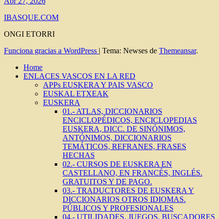
Abr 27, 2026
IBASQUE.COM
ONGI ETORRI
Funciona gracias a WordPress
|
Tema: Newses de
Themeansar
.
Home
ENLACES VASCOS EN LA RED
APPs EUSKERA Y PAIS VASCO
EUSKAL ETXEAK
EUSKERA
01.- ATLAS, DICCIONARIOS
ENCICLOPÉDICOS, ENCICLOPEDIAS
EUSKERA, DICC. DE SINÓNIMOS,
ANTÓNIMOS, DICCIONARIOS
TEMÁTICOS, REFRANES, FRASES
HECHAS
02.- CURSOS DE EUSKERA EN
CASTELLANO, EN FRANCÉS, INGLÉS.
GRATUITOS Y DE PAGO.
03.- TRADUCTORES DE EUSKERA Y
DICCIONARIOS OTROS IDIOMAS.
PÚBLICOS Y PROFESIONALES
04.- UTILIDADES, JUEGOS, BUSCADORES