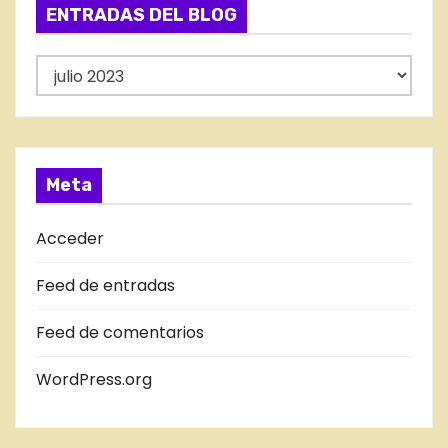
g
ENTRADAS DEL BLOG
o
r
E
í
N
a
T
s
R
A
Meta
D
A
Acceder
S
Feed de entradas
D
E
Feed de comentarios
L
B
WordPress.org
L
O