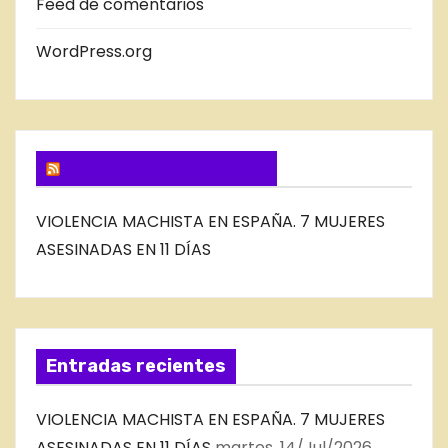
Feed de comentarios
L
B
WordPress.org
L
O
G
SUSCRIBIRSE VIA FEED
VIOLENCIA MACHISTA EN ESPAÑA. 7 MUJERES
ASESINADAS EN 11 DÍAS
Entradas recientes
VIOLENCIA MACHISTA EN ESPAÑA. 7 MUJERES
ASESINADAS EN 11 DÍAS
martes, 14/Jul/2026