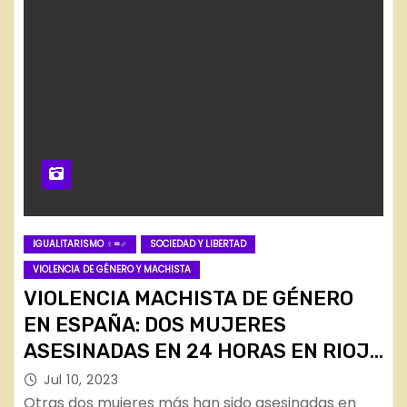
IGUALITARISMO ♀=♂
SOCIEDAD Y LIBERTAD
VIOLENCIA DE GÉNERO Y MACHISTA
VIOLENCIA MACHISTA DE GÉNERO
EN ESPAÑA: DOS MUJERES
ASESINADAS EN 24 HORAS EN RIOJA
Y VALENCIA.
Jul 10, 2023
Otras dos mujeres más han sido asesinadas en