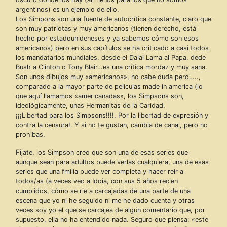
argentinos) es un ejemplo de ello.
Los Simpons son una fuente de autocrítica constante, claro que
son muy patriotas y muy americanos (tienen derecho, está
hecho por estadounideneses y ya sabemos cómo son esos
americanos) pero en sus capítulos se ha criticado a casi todos
los mandatarios mundiales, desde el Dalai Lama al Papa, dede
Bush a Clinton o Tony Blair…es una crítica mordaz y muy sana.
Son unos dibujos muy «americanos», no cabe duda pero…..,
comparado a la mayor parte de películas made in america (lo
que aquí llamamos «americanadas», los Simpsons son,
ideológicamente, unas Hermanitas de la Caridad.
¡¡¡Libertad para los Simpsons!!!!. Por la libertad de expresión y
contra la censura!. Y si no te gustan, cambia de canal, pero no
prohibas.
Fijate, los Simpson creo que son una de esas series que
aunque sean para adultos puede verlas cualquiera, una de esas
series que una fmilia puede ver completa y hacer reir a
todos/as (a veces veo a Idoia, con sus 5 años recien
cumplidos, cómo se rie a carcajadas de una parte de una
escena que yo ni he seguido ni me he dado cuenta y otras
veces soy yo el que se carcajea de algún comentario que, por
supuesto, ella no ha entendido nada. Seguro que piensa: «este