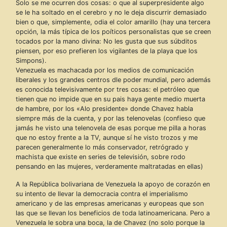
Solo se me ocurren dos cosas: o que al superpresidente algo
se le ha soltado en el cerebro y no le deja discurrir demasiado
bien o que, simplemente, odia el color amarillo (hay una tercera
opción, la más típica de los poíticos personalistas que se creen
tocados por la mano divina: No les gusta que sus súbditos
piensen, por eso prefieren los vigilantes de la playa que los
Simpons).
Venezuela es machacada por los medios de comunicación
liberales y los grandes centros dle poder mundial, pero además
es conocida televisivamente por tres cosas: el petróleo que
tienen que no impide que en su pais haya gente medio muerta
de hambre, por los «Alo presidente» donde Chavez habla
siempre más de la cuenta, y por las telenovelas (confieso que
jamás he visto una telenovela de esas porque me pilla a horas
que no estoy frente a la TV, aunque sí he visto trozos y me
parecen generalmente lo más conservador, retrógrado y
machista que existe en series de televisión, sobre rodo
pensando en las mujeres, verderamente maltratadas en ellas)
A la República bolivariana de Venezuela la apoyo de corazón en
su intento de llevar la democracia contra el imperialismo
americano y de las empresas americanas y europeas que son
las que se llevan los beneficios de toda latinoamericana. Pero a
Venezuela le sobra una boca, la de Chavez (no solo porque la