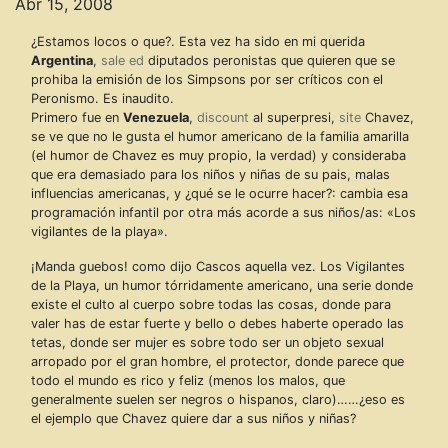
Abr 15, 2008
¿Estamos locos o que?. Esta vez ha sido en mi querida
Argentina
,
sale ed
diputados peronistas que quieren que se
prohiba la emisión de los Simpsons por ser críticos con el
Peronismo. Es inaudito.
Primero fue en
Venezuela
,
discount
al superpresi,
site
Chavez,
se ve que no le gusta el humor americano de la familia amarilla
(el humor de Chavez es muy propio, la verdad) y consideraba
que era demasiado para los niños y niñas de su pais, malas
influencias americanas, y ¿qué se le ocurre hacer?: cambia esa
programación infantil por otra más acorde a sus niños/as: «Los
vigilantes de la playa».
¡Manda guebos! como dijo Cascos aquella vez. Los Vigilantes
de la Playa, un humor tórridamente americano, una serie donde
existe el culto al cuerpo sobre todas las cosas, donde para
valer has de estar fuerte y bello o debes haberte operado las
tetas, donde ser mujer es sobre todo ser un objeto sexual
arropado por el gran hombre, el protector, donde parece que
todo el mundo es rico y feliz (menos los malos, que
generalmente suelen ser negros o hispanos, claro)……¿eso es
el ejemplo que Chavez quiere dar a sus niños y niñas?