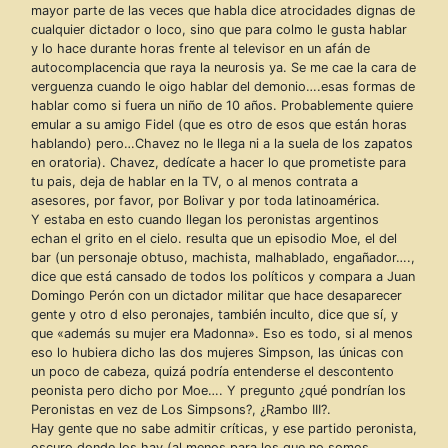
mayor parte de las veces que habla dice atrocidades dignas de
cualquier dictador o loco, sino que para colmo le gusta hablar
y lo hace durante horas frente al televisor en un afán de
autocomplacencia que raya la neurosis ya. Se me cae la cara de
verguenza cuando le oigo hablar del demonio….esas formas de
hablar como si fuera un niño de 10 años. Probablemente quiere
emular a su amigo Fidel (que es otro de esos que están horas
hablando) pero…Chavez no le llega ni a la suela de los zapatos
en oratoria). Chavez, dedícate a hacer lo que prometiste para
tu pais, deja de hablar en la TV, o al menos contrata a
asesores, por favor, por Bolivar y por toda latinoamérica.
Y estaba en esto cuando llegan los peronistas argentinos
echan el grito en el cielo. resulta que un episodio Moe, el del
bar (un personaje obtuso, machista, malhablado, engañador….,
dice que está cansado de todos los políticos y compara a Juan
Domingo Perón con un dictador militar que hace desaparecer
gente y otro d elso peronajes, también inculto, dice que sí, y
que «además su mujer era Madonna». Eso es todo, si al menos
eso lo hubiera dicho las dos mujeres Simpson, las únicas con
un poco de cabeza, quizá podría entenderse el descontento
peonista pero dicho por Moe…. Y pregunto ¿qué pondrían los
Peronistas en vez de Los Simpsons?, ¿Rambo III?.
Hay gente que no sabe admitir críticas, y ese partido peronista,
oscuro donde los hay (al menos para los que no somos