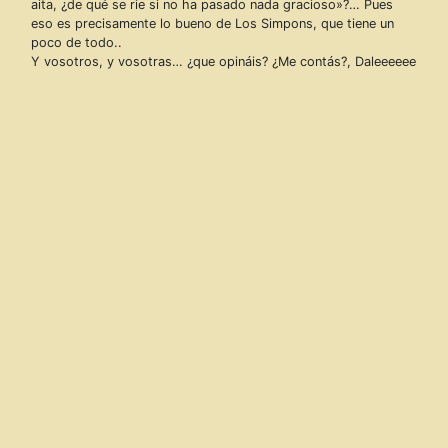
aita, ¿de qué se rie si no ha pasado nada gracioso»?… Pues
eso es precisamente lo bueno de Los Simpons, que tiene un
poco de todo..
Y vosotros, y vosotras… ¿que opináis? ¿Me contás?, Daleeeeee