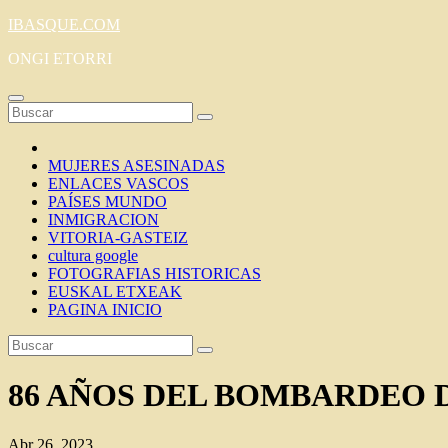
Saltar
IBASQUE.COM
al
ONGI ETORRI
contenido
MUJERES ASESINADAS
ENLACES VASCOS
PAÍSES MUNDO
INMIGRACION
VITORIA-GASTEIZ
cultura google
FOTOGRAFIAS HISTORICAS
EUSKAL ETXEAK
PAGINA INICIO
86 AÑOS DEL BOMBARDEO 
Abr 26, 2023