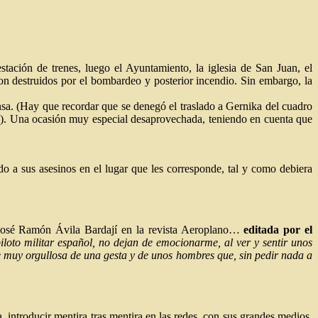
tación de trenes, luego el Ayuntamiento, la iglesia de San Juan, el
eron destruidos por el bombardeo y posterior incendio. Sin embargo, la
nsa. (Hay que recordar que se denegó el traslado a Gernika del cuadro
s). Una ocasión muy especial desaprovechada, teniendo en cuenta que
 a sus asesinos en el lugar que les corresponde, tal y como debiera
ol José Ramón Ávila Bardají en la revista Aeroplano…
editada por el
loto militar español, no dejan de emocionarme, al ver y sentir unos
rse muy orgullosa de una gesta y de unos hombres que, sin pedir nada a
 introducir mentira tras mentira en las redes, con sus grandes medios,