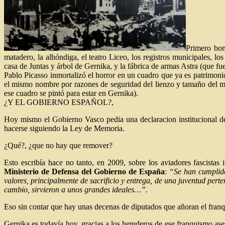
Primero bom
matadero, la alhóndiga, el teatro Liceo, los registros municipales, l
casa de Juntas y árbol de Gernika, y la fábrica de armas Astra (que f
Pablo Picasso inmortalizó el horror en un cuadro que ya es patrimoni
el mismo nombre por razones de seguridad del lienzo y tamaño del m
ese cuadro se pintó para estar en Gernika).
¿Y EL GOBIERNO ESPAÑOL?,
Hoy mismo el Gobierno Vasco pedia una declaracion institucional de
hacerse siguiendo la Ley de Memoria.
¿Qué?, ¿que no hay que remover?
Esto escribía hace no tanto, en 2009, sobre los aviadores fascist
Ministerio de Defensa del Gobierno de España
:
“Se han cumplido
valores, principalmente de sacrificio y entrega, de una juventud pert
cambio, sirvieron a unos grandes ideales…”.
Eso sin contar que hay unas decenas de diputados que añoran el fra
Gernika es todavía hoy, gracias a los herederos de ese franquismo ase