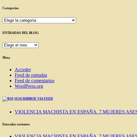
Categorías
Categorías
ENTRADAS DEL BLOG
ENTRADAS
DEL
BLOG
Meta
Acceder
Feed de entradas
Feed de comentarios
WordPress.org
SUSCRIBIRSE VIA FEED
VIOLENCIA MACHISTA EN ESPAÑA. 7 MUJERES ASES
Entradas recientes
VIOLENCIA MACHISTA EN ESPAÑA. 7 MUJERES ASES