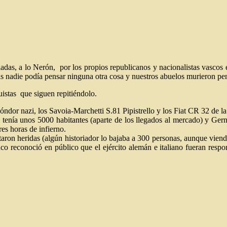
adas, a lo Nerón, por los propios republicanos y nacionalistas vascos 
 nadie podía pensar ninguna otra cosa y nuestros abuelos murieron pen
istas que siguen repitiéndolo.
ndor nazi, los Savoia-Marchetti S.81 Pipistrello y los Fiat CR 32 de la
d tenía unos 5000 habitantes (aparte de los llegados al mercado) y Gern
es horas de infierno.
ron heridas (algún historiador lo bajaba a 300 personas, aunque viendo 
o reconoció en público que el ejército alemán e italiano fueran respo