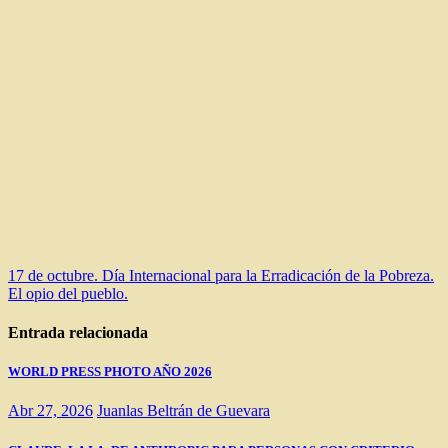
Navegación
17 de octubre. Día Internacional para la Erradicación de la Pobreza.
El opio del pueblo.
de
entradas
Entrada relacionada
WORLD PRESS PHOTO AÑO 2026
Abr 27, 2026
Juanlas Beltrán de Guevara