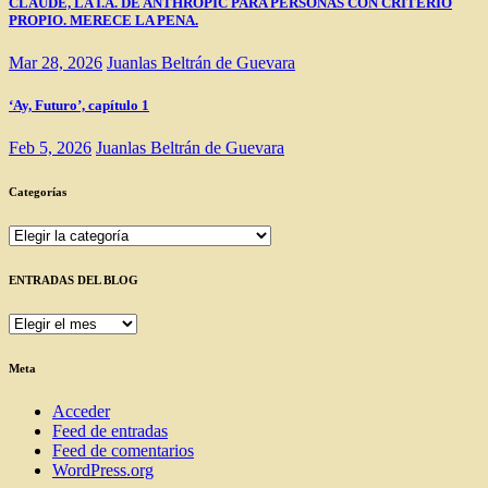
CLAUDE, LA I.A. DE ANTHROPIC PARA PERSONAS CON CRITERIO
PROPIO. MERECE LA PENA.
Mar 28, 2026
Juanlas Beltrán de Guevara
‘Ay, Futuro’, capítulo 1
Feb 5, 2026
Juanlas Beltrán de Guevara
Categorías
Categorías
ENTRADAS DEL BLOG
ENTRADAS
DEL
BLOG
Meta
Acceder
Feed de entradas
Feed de comentarios
WordPress.org