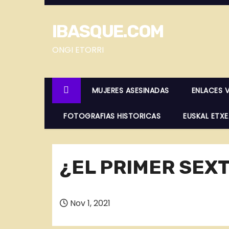
S
a
IBASQUE.COM
l
t
ONGI ETORRI
a
r
MUJERES ASESINADAS
ENLACES 
a
l
FOTOGRAFIAS HISTORICAS
EUSKAL ETX
c
o
n
¿EL PRIMER SEXT
t
e
n
Nov 1, 2021
i
d