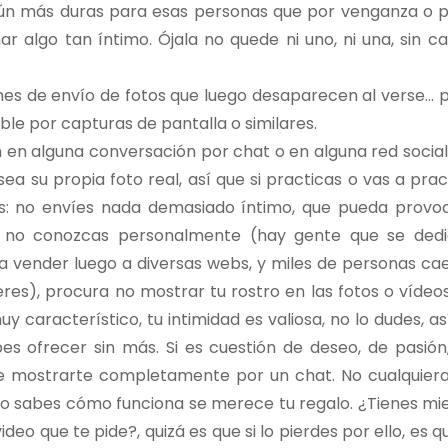
ún más duras para esas personas que por venganza o p
r algo tan íntimo. Ójala no quede ni uno, ni una, sin ca
nes de envío de fotos que luego desaparecen al verse… 
ible por capturas de pantalla o similares.
n en alguna conversación por chat o en alguna red social
ea su propia foto real, así que si practicas o vas a prac
nos: no envíes nada demasiado íntimo, que pueda provo
ue no conozcas personalmente (hay gente que se ded
a vender luego a diversas webs, y miles de personas ca
s), procura no mostrar tu rostro en las fotos o vídeo
y característico, tu intimidad es valiosa, no lo dudes, as
es ofrecer sin más. Si es cuestión de deseo, de pasión
 de mostrarte completamente por un chat. No cualquier
no sabes cómo funciona se merece tu regalo. ¿Tienes mi
deo que te pide?, quizá es que si lo pierdes por ello, es q