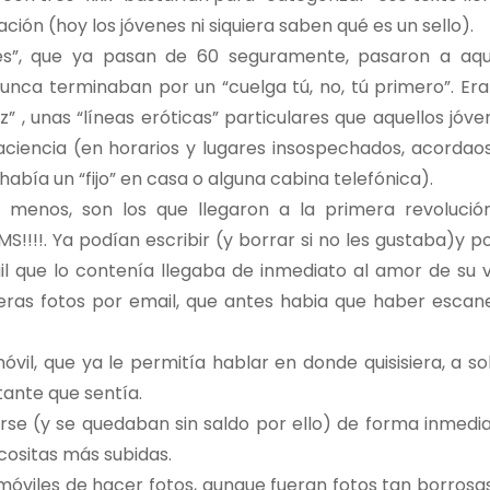
ión (hoy los jóvenes ni siquiera saben qué es un sello).
es”, que ya pasan de 60 seguramente, pasaron a aqu
unca terminaban por un “cuelga tú, no, tú primero”. Era
 , unas “líneas eróticas” particulares que aquellos jóve
ciencia (en horarios y lugares insospechados, acordao
abía un “fijo” en casa o alguna cabina telefónica).
l menos, son los que llegaron a la primera revolución
S!!!!. Ya podían escribir (y borrar si no les gustaba)y p
il que lo contenía llegaba de inmediato al amor de su vi
eras fotos por email, que antes habia que haber escan
vil, que ya le permitía hablar en donde quisisiera, a sol
tante que sentía.
arse (y se quedaban sin saldo por ello) de forma inmedia
 cositas más subidas.
 móviles de hacer fotos, aunque fueran fotos tan borrosa