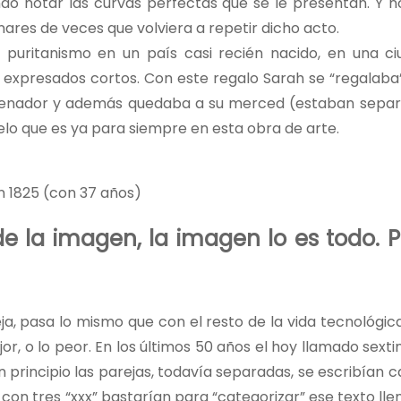
do notar las curvas perfectas que se le presentan. Y 
nares de veces que volviera a repetir dicho acto.
uritanismo en un país casi recién nacido, en una ci
s expresados cortos. Con este regalo Sarah se “regalaba
senador y además quedaba a su merced (estaban sepa
elo que es ya para siempre en esta obra de arte.
n 1825 (con 37 años)
e la imagen, la imagen lo es todo. P
eja, pasa lo mismo que con el resto de la vida tecnológic
jor, o lo peor. En los últimos 50 años el hoy llamado sexti
n principio las parejas, todavía separadas, se escribían c
i con tres “xxx” bastarían para “categorizar” ese texto lle