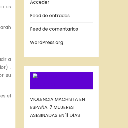
A
Acceder
ia es
S
Feed de entradas
D
E
Sarah
Feed de comentarios
L
B
WordPress.org
L
O
dir a
G
or) ,
or su
SUSCRIBIRSE
VIA FEED
es el
VIOLENCIA MACHISTA EN
ESPAÑA. 7 MUJERES
ASESINADAS EN 11 DÍAS