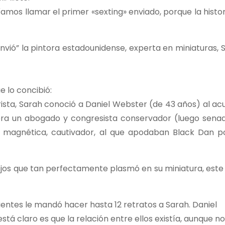
mos llamar el primer «sexting» enviado, porque la histor
envió” la pintora estadounidense, experta en miniaturas, 
ue lo concibió:
ista, Sarah conoció a Daniel Webster (de 43 años) al acu
 era un abogado y congresista conservador (luego senad
 magnética, cautivador, al que apodaban Black Dan p
os que tan perfectamente plasmó en su miniatura, este 
ientes le mandó hacer hasta 12 retratos a Sarah. Daniel
stá claro es que la relación entre ellos existía, aunque no