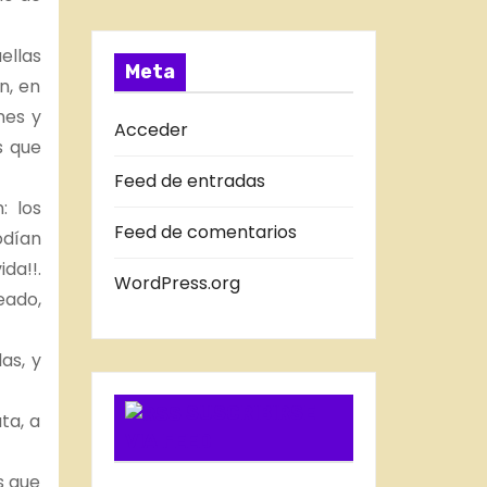
a
T
s
R
ellas
A
Meta
n, en
D
nes y
A
Acceder
s que
S
Feed de entradas
D
: los
E
Feed de comentarios
odían
L
da!!.
B
WordPress.org
eado,
L
O
as, y
G
SUSCRIBIRSE
ta, a
VIA FEED
s que