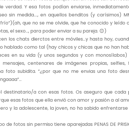
e verdad. Y esa fotos podían enviarse, inmediatamente
 sin medida…., en aquellos benditos (y carísimos) MM
frío”)(ah, que no se me olvide, que he conocido y leído 
tas, el sexo…, para poder enviar a su pareja. 😊)
cen los chats dierctos entre móviles…y hasta hoy, cuand
fono hablado como tal (hay chicos y chicas que no han ha
ces en su vida (y unos segundos y con monosílabos) 
mensajes, centenares de imágenes propias, selfies, 
a foto subidita. ”¿por que no me envias una foto des
vengaaaa”…
el destinatario/a con esas fotos. Os aseguro que cada
rque esas fotos que ella envió con amor y pasión a al am
ro y la adolescente, la joven, no ha sabido enfrentarse 
tipo de fotos sin permiso tiene aparejadas PENAS DE PRISI