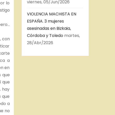
viernes, 05/Jun/2026
or lo
stigo
VIOLENCIA MACHISTA EN
ESPAÑA. 3 mujeres
pero…
asesinadas en Bizkaia,
Córdoba y Toledo
martes,
, con
28/Abr/2026
ticar
carte
ica a
en en
s que
í que
, hay
a que
edo a
ue no