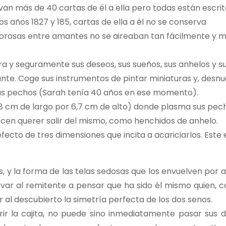
n más de 40 cartas de él a ella pero todas están escrit
os años 1827 y 185, cartas de ella a él no se conserva
morosas entre amantes no se aireaban tan fácilmente y m
era y seguramente sus deseos, sus sueños, sus anhelos y s
te. Coge sus instrumentos de pintar miniaturas y, desn
 sus pechos (Sarah tenía 40 años en ese momento).
de 8 cm de largo por 6,7 cm de alto) donde plasma sus pec
cen querer salir del mismo, como henchidos de anhelo.
fecto de tres dimensiones que incita a acariciarlos. Este 
, y la forma de las telas sedosas que los envuelven por a
evar al remitente a pensar que ha sido él mismo quien, c
al descubierto la simetría perfecta de los dos senos.
ir la cajita, no puede sino inmediatamente pasar sus 