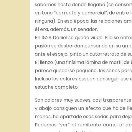
sabemos hasta donde llegaba (se conserva
en tono “correcto y comercial”, de entre l
ninguna). En esa época, las relaciones a
él era, además, un senador.
En 1828 Daniel se quedó viudo. Ella se ent
pasión se desbordan pensando en su aman
ante el espejo, pinta un autorretrato de
El lienzo (una finísima lámina de marfil 
parece quedarse pequeño, los senos pare
Incluso los colores buscan conseguir ese e
estuche completo:
Son colores muy suaves, casi trasparentes
y abajo consiguen un efecto que ha de ll
manos, ha apartado esas sedas para dejar 
Podemos “ver” al remitente como, al abr