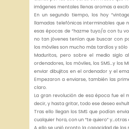
imágenes mentales llenas aromas a excitac
En un segundo tiempo, los hoy “vintag
llamadas telefónicas interminables que n
esas épocas de “hazme tuyo/a con tu voz”
no tan jóvenes tenían que buscar con pa
los móviles son mucho más tardíos y sólo h
Maduritos, pero sobre el medio siglo a
ordenadores, los móviles, los SMS…y los MM
enviar dibujitos en el ordenador y el ema
Empezaron a enviarse, también las prim
claro.
La gran revolución de esa época fue el mó
decir, y hasta gritar, todo ese deseo exhul
Tras ello llegan los SMS que podían envi
cualquier hora, con un “te quiero” y…otras
A ello se unió pronto la capacidad de los