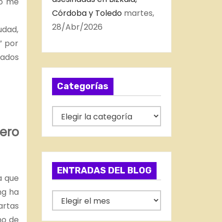
no me
Córdoba y Toledo
martes,
28/Abr/2026
udad,
” por
rados
Categorías
C
a
ero
t
e
g
ENTRADAS DEL BLOG
a que
o
ng ha
r
E
artas
í
N
no de