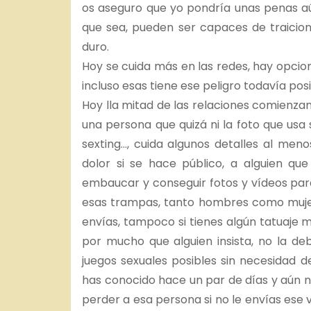
os aseguro que yo pondría unas penas a
que sea, pueden ser capaces de traiciona
duro.
Hoy se cuida más en las redes, hay opcio
incluso esas tiene ese peligro todavía pos
Hoy lla mitad de las relaciones comienza
una persona que quizá ni la foto que usa s
sexting…, cuida algunos detalles al me
dolor si se hace público, a alguien q
embaucar y conseguir fotos y vídeos par
esas trampas, tanto hombres como mujere
envías, tampoco si tienes algún tatuaje mu
por mucho que alguien insista, no la deb
juegos sexuales posibles sin necesidad
has conocido hace un par de días y aún 
perder a esa persona si no le envías ese vi