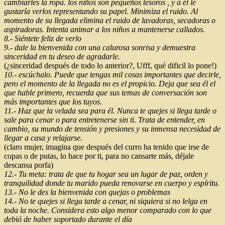
cambiarles la ropa. los niños son pequeños tesoros , y a él le
gustaría verlos representando su papel. Minimiza el ruido. Al
momento de su llegada elimina el ruido de lavadoras, secadoras o
aspiradoras. Intenta animar a los niños a mantenerse callados.
8.- Siéntete feliz de verlo
9.- dale la bienvenida con una calurosa sonrisa y demuestra
sinceridad en tu deseo de agradarle.
(¿sinceridad después de todo lo anterior?, Ufff, qué dificil lo pone!)
10.- escúchalo. Puede que tengas mil cosas importantes que decirle,
pero el momento de la llegada no es el propicio. Deja que sea él el
que hable primero, recuerda que sus temas de conversación son
más importantes que los tuyos.
11.- Haz que la velada sea para él. Nunca te quejes si llega tarde o
sale para cenar o para entretenerse sin ti. Trata de entender, en
cambio, su mundo de tensión y presiones y su inmensa necesidad de
llegar a casa y relajarse.
(claro mujer, imagina que después del curro ha tenido que irse de
copas o de putas, lo hace por ti, para no cansarte más, déjale
descansa porfa)
12.- Tu meta: trata de que tu hogar sea un lugar de paz, orden y
tranquilidad donde tu marido pueda renovarse en cuerpo y espíritu.
13.- No le des la bienvenida con quejas o problemas
14.- No te quejes si llega tarde a cenar, ni siquiera si no lelga en
toda la noche. Considera esto algo menor comparado con lo que
debió de haber soportado durante el día