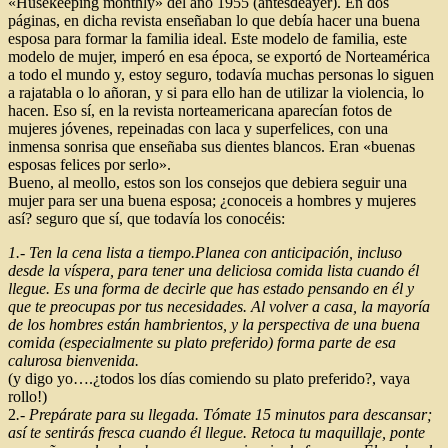
«Husekeeping monthly» del año 1955 (antesdeayer). En dos
páginas, en dicha revista enseñaban lo que debía hacer una buena
esposa para formar la familia ideal. Este modelo de familia, este
modelo de mujer, imperó en esa época, se exportó de Norteamérica
a todo el mundo y, estoy seguro, todavía muchas personas lo siguen
a rajatabla o lo añoran, y si para ello han de utilizar la violencia, lo
hacen. Eso sí, en la revista norteamericana aparecían fotos de
mujeres jóvenes, repeinadas con laca y superfelices, con una
inmensa sonrisa que enseñaba sus dientes blancos. Eran «buenas
esposas felices por serlo».
Bueno, al meollo, estos son los consejos que debiera seguir una
mujer para ser una buena esposa; ¿conoceis a hombres y mujeres
así? seguro que sí, que todavía los conocéis:
1.- Ten la cena lista a tiempo.Planea con anticipación, incluso
desde la víspera, para tener una deliciosa comida lista cuando él
llegue. Es una forma de decirle que has estado pensando en él y
que te preocupas por tus necesidades. Al volver a casa, la mayoría
de los hombres están hambrientos, y la perspectiva de una buena
comida (especialmente su plato preferido) forma parte de esa
calurosa bienvenida.
(y digo yo….¿todos los días comiendo su plato preferido?, vaya
rollo!)
2
.- Prepárate para su llegada. Tómate 15 minutos para descansar;
así te sentirás fresca cuando él llegue. Retoca tu maquillaje, ponte