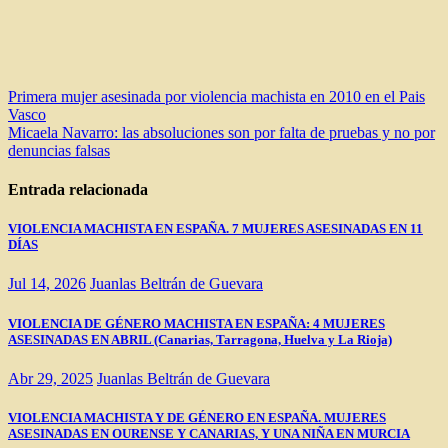
Navegación
Primera mujer asesinada por violencia machista en 2010 en el Pais
Vasco
de
Micaela Navarro: las absoluciones son por falta de pruebas y no por
entradas
denuncias falsas
Entrada relacionada
VIOLENCIA MACHISTA EN ESPAÑA. 7 MUJERES ASESINADAS EN 11
DÍAS
Jul 14, 2026
Juanlas Beltrán de Guevara
VIOLENCIA DE GÉNERO MACHISTA EN ESPAÑA: 4 MUJERES
ASESINADAS EN ABRIL (Canarias, Tarragona, Huelva y La Rioja)
Abr 29, 2025
Juanlas Beltrán de Guevara
VIOLENCIA MACHISTA Y DE GÉNERO EN ESPAÑA. MUJERES
ASESINADAS EN OURENSE Y CANARIAS, Y UNA NIÑA EN MURCIA