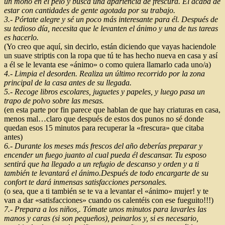
un moño en el pelo y busca una apariencia de frescura. Él acaba de
estar con cantidades de gente agotada por su trabajo.
3.- Pórtate alegre y sé un poco más interesante para él. Después de
su tedioso día, necesita que le levanten el ánimo y una de tus tareas
es hacerlo.
(Yo creo que aquí, sin decirlo, están diciendo que vayas haciendole
un suave striptis con la ropa que tú te has hecho nueva en casa y así
a él se le levanta ese «ánimo» o como quiera llamarlo cada uno/a)
4.- Limpia el desorden. Realiza un último recorrido por la zona
principal de la casa antes de su llegada.
5.- Recoge libros escolares, juguetes y papeles, y luego pasa un
trapo de polvo sobre las mesas.
(en esta parte por fin parece que hablan de que hay criaturas en casa,
menos mal…claro que después de estos dos punos no sé donde
quedan esos 15 minutos para recuperar la «frescura» que citaba
antes)
6.- Durante los meses más frescos del año deberías preparar y
encender un fuego juanto al cual pueda él descansar. Tu esposo
sentirá que ha llegado a un refugio de descanso y orden y a ti
también te levantará el ánimo.Después de todo encargarte de su
confort te dará inmensas satisfacciones personales.
(o sea, que a ti también se te va a levantar el «ánimo» mujer! y te
van a dar «satisfacciones» cuando os calentéis con ese fueguito!!!)
7.- Prepara a los niños,. Tómate unos minutos para lavarles las
manos y caras (si son pequeños), peinarlos y, si es necesario,