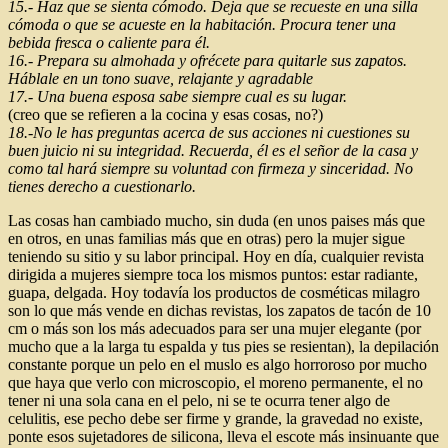
15.- Haz que se sienta cómodo. Deja que se recueste en una silla
cómoda o que se acueste en la habitación. Procura tener una
bebida fresca o caliente para él.
16.- Prepara su almohada y ofrécete para quitarle sus zapatos.
Háblale en un tono suave, relajante y agradable
17.- Una buena esposa sabe siempre cual es su lugar.
(creo que se refieren a la cocina y esas cosas, no?)
18.-No le has preguntas acerca de sus acciones ni cuestiones su
buen juicio ni su integridad. Recuerda, él es el señor de la casa y
como tal hará siempre su voluntad con firmeza y sinceridad. No
tienes derecho a cuestionarlo.
Las cosas han cambiado mucho, sin duda (en unos paises más que
en otros, en unas familias más que en otras) pero la mujer sigue
teniendo su sitio y su labor principal. Hoy en día, cualquier revista
dirigida a mujeres siempre toca los mismos puntos: estar radiante,
guapa, delgada. Hoy todavía los productos de cosméticas milagro
son lo que más vende en dichas revistas, los zapatos de tacón de 10
cm o más son los más adecuados para ser una mujer elegante (por
mucho que a la larga tu espalda y tus pies se resientan), la depilación
constante porque un pelo en el muslo es algo horroroso por mucho
que haya que verlo con microscopio, el moreno permanente, el no
tener ni una sola cana en el pelo, ni se te ocurra tener algo de
celulitis, ese pecho debe ser firme y grande, la gravedad no existe,
ponte esos sujetadores de silicona, lleva el escote más insinuante que