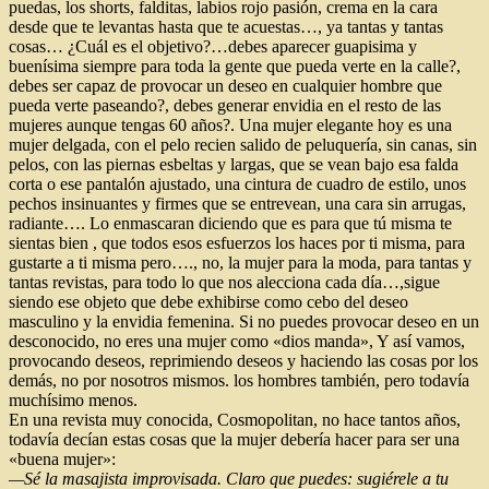
puedas, los shorts, falditas, labios rojo pasión, crema en la cara
desde que te levantas hasta que te acuestas…, ya tantas y tantas
cosas… ¿Cuál es el objetivo?…debes aparecer guapisima y
buenísima siempre para toda la gente que pueda verte en la calle?,
debes ser capaz de provocar un deseo en cualquier hombre que
pueda verte paseando?, debes generar envidia en el resto de las
mujeres aunque tengas 60 años?. Una mujer elegante hoy es una
mujer delgada, con el pelo recien salido de peluquería, sin canas, sin
pelos, con las piernas esbeltas y largas, que se vean bajo esa falda
corta o ese pantalón ajustado, una cintura de cuadro de estilo, unos
pechos insinuantes y firmes que se entrevean, una cara sin arrugas,
radiante…. Lo enmascaran diciendo que es para que tú misma te
sientas bien , que todos esos esfuerzos los haces por ti misma, para
gustarte a ti misma pero…., no, la mujer para la moda, para tantas y
tantas revistas, para todo lo que nos alecciona cada día…,sigue
siendo ese objeto que debe exhibirse como cebo del deseo
masculino y la envidia femenina. Si no puedes provocar deseo en un
desconocido, no eres una mujer como «dios manda», Y así vamos,
provocando deseos, reprimiendo deseos y haciendo las cosas por los
demás, no por nosotros mismos. los hombres también, pero todavía
muchísimo menos.
En una revista muy conocida, Cosmopolitan, no hace tantos años,
todavía decían estas cosas que la mujer debería hacer para ser una
«buena mujer»:
—Sé la masajista improvisada. Claro que puedes: sugiérele a tu