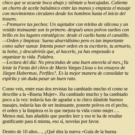
chico que se acueste boca abajo y siéntate a horcajadas. Calienta
un chorro de aceite balsámico entre las manos y empieza el masaje
con movimientos circulares desde los hombros hasta el inicio del
trasero.
—Promueve tus pechos: Un sujetador con relelno de silicona y un
vestido insinuante son lo primero. después unos polvos sueltos con
brillo en los lugares estratégicos: desde el cuello hasta el canalillo.
—Orden y limpieza: Suena aburridísimo pero es tan importante
como saber sumar. Intenta poner orden en tu escritorio, tu armario,
tu bolso, y descubrirás que, al hacerlo, ya has empezado a
organizar tu vida. Palabra.
—Lectura del día: No prescindas de una buen anovela al mes.¿Ya
leiste la Fiesta del chivo de Mario Vargas Llosa o los ensayos de
Jürgen Habermas, Perfiles?. Es la mejor manera de consolidar tu
espíritu y sin duda pasar un buen rato.
Como veis, entre esas dos revistas ha cambiado mucho el como se
describe a la «Buena Mujer». Ha cambiado mucho y ha cambiado
poco a la vez: todavía has de agradar a tu chico dándole buenos
masajes, todavía has de ser insinuante, ponerte polvos en el pecho,
el orden y la limpieza es lo que mejora tu vida como mujer….
Menos mal, han añadido que puedes leer y eso te ha de resultar
gratificante para ti misma, eso sí, novelas por favor.
Dentro de 10 años…, ¿Qué dira la nueva «Guía de la buena