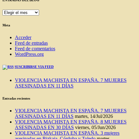
ENTRADAS
DEL
BLOG
Meta
Acceder
Feed de entradas
Feed de comentarios
WordPress.org
SUSCRIBIRSE VIA FEED
VIOLENCIA MACHISTA EN ESPAÑA. 7 MUJERES
ASESINADAS EN 11 DÍAS
Entradas recientes
VIOLENCIA MACHISTA EN ESPAÑA. 7 MUJERES
ASESINADAS EN 11 DÍAS
martes, 14/Jul/2026
VIOLENCIA MACHISTA EN ESPAÑA, 8 MUJERES
ASESINADAS EN 30 DÍAS
viernes, 05/Jun/2026
VIOLENCIA MACHISTA EN ESPAÑA. 3 mujeres
asesinadas en Bizkaia, Córdoba y Toledo
martes,