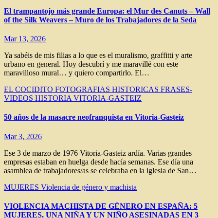
El trampantojo más grande Europa: el Mur des Canuts – Wall
of the Silk Weavers – Muro de los Trabajadores de la Seda
Mar 13, 2026
Ya sabéis de mis filias a lo que es el muralismo, graffitti y arte
urbano en general. Hoy descubrí y me maravillé con este
maravilloso mural… y quiero compartirlo. El…
EL COCIDITO
FOTOGRAFIAS HISTORICAS
FRASES-
VIDEOS
HISTORIA VITORIA-GASTEIZ
50 años de la masacre neofranquista en Vitoria-Gasteiz
Mar 3, 2026
Ese 3 de marzo de 1976 Vitoria-Gasteiz ardía. Varias grandes
empresas estaban en huelga desde hacía semanas. Ese día una
asamblea de trabajadores/as se celebraba en la iglesia de San…
MUJERES
Violencia de género y machista
VIOLENCIA MACHISTA DE GÉNERO EN ESPAÑA: 5
MUJERES, UNA NIÑA Y UN NIÑO ASESINADAS EN 3