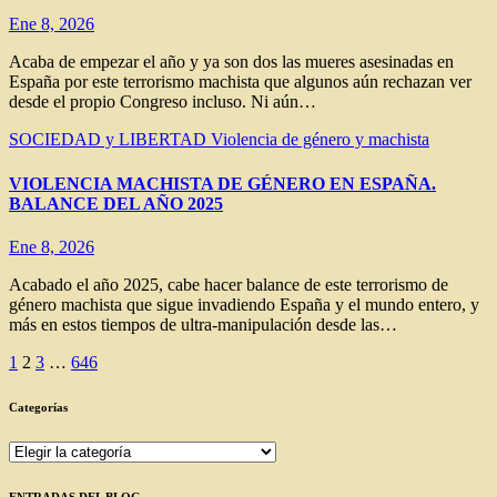
Ene 8, 2026
Acaba de empezar el año y ya son dos las mueres asesinadas en
España por este terrorismo machista que algunos aún rechazan ver
desde el propio Congreso incluso. Ni aún…
SOCIEDAD y LIBERTAD
Violencia de género y machista
VIOLENCIA MACHISTA DE GÉNERO EN ESPAÑA.
BALANCE DEL AÑO 2025
Ene 8, 2026
Acabado el año 2025, cabe hacer balance de este terrorismo de
género machista que sigue invadiendo España y el mundo entero, y
más en estos tiempos de ultra-manipulación desde las…
Paginación
1
2
3
…
646
de
Categorías
entradas
Categorías
ENTRADAS DEL BLOG