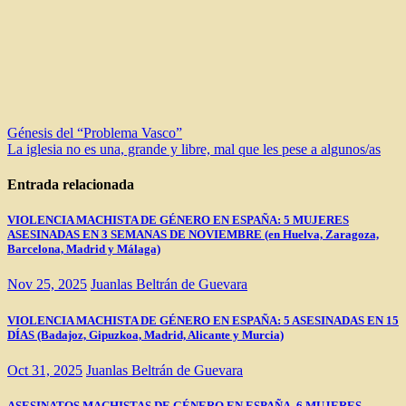
Navegación
Génesis del “Problema Vasco”
La iglesia no es una, grande y libre, mal que les pese a algunos/as
de
entradas
Entrada relacionada
VIOLENCIA MACHISTA DE GÉNERO EN ESPAÑA: 5 MUJERES
ASESINADAS EN 3 SEMANAS DE NOVIEMBRE (en Huelva, Zaragoza,
Barcelona, Madrid y Málaga)
Nov 25, 2025
Juanlas Beltrán de Guevara
VIOLENCIA MACHISTA DE GÉNERO EN ESPAÑA: 5 ASESINADAS EN 15
DÍAS (Badajoz, Gipuzkoa, Madrid, Alicante y Murcia)
Oct 31, 2025
Juanlas Beltrán de Guevara
ASESINATOS MACHISTAS DE GÉNERO EN ESPAÑA. 6 MUJERES