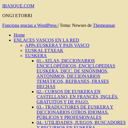
IBASQUE.COM
ONGI ETORRI
Funciona gracias a WordPress
|
Tema: Newses de
Themeansar
.
Home
ENLACES VASCOS EN LA RED
APPs EUSKERA Y PAIS VASCO
EUSKAL ETXEAK
EUSKERA
01.- ATLAS, DICCIONARIOS
ENCICLOPÉDICOS, ENCICLOPEDIAS
EUSKERA, DICC. DE SINÓNIMOS,
ANTÓNIMOS, DICCIONARIOS
TEMÁTICOS, REFRANES, FRASES
HECHAS
02.- CURSOS DE EUSKERA EN
CASTELLANO, EN FRANCÉS, INGLÉS.
GRATUITOS Y DE PAGO.
03.- TRADUCTORES DE EUSKERA Y
DICCIONARIOS OTROS IDIOMAS.
PÚBLICOS Y PROFESIONALES
04.- UTILIDADES, JUEGOS, BUSCADORES
Y RECURSOS EN EUSKERA.