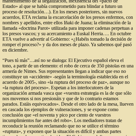
mantenimiento de la ilegalización, inexistencia del «pacto de
Estado» al que se había comprometido para blindar a futuro un
proceso de resolución…). En los meses posteriores, sin nuevos
acuerdos, ETA reclama la excarcelación de los presos enfermos, con
nombres y apellidos, entre ellos Iñaki de Juana; la eliminación de la
llamada «doctrina Parot» utilizada para imponer cadenas perpetuas a
los presos vascos; y su acercamiento a Euskal Herria…. En octubre
ETA vuelve a advertir al Gobierno: «¿Habéis tomado la decisión de
romper el proceso?» y da dos meses de plazo. Ya sabemos qué pasó
en diciembre.
“Pues tú más”…así no se dialoga: El Ejecutivo español eleva el
tono, a partir de un elemento: el robo de cerca de 350 pistolas en una
armería de Nimes. Sus representantes llegan a indicar que eso no
constituye un «accidente» -según la terminología establecida en el
acuerdo de 2005-, sino «la ruptura del proceso de paz», aunque no
«la ruptura del proceso». Espetan a los interlocutores de la
organización armada vasca que «vuestra estrategia es la de que sólo
nos movemos si nos presionáis y que de lo contrario estamos
parados. Estáis equivocados». Desde el otro lado de la mesa, llueven
en cascada los ejemplos de vulneraciones, y se expone como
conclusión que «el noventa y pico por ciento de vuestros
incumplimientos fue antes del robo». Los mediadores tratan de
reconducir la reunión reclamando que no se utilice el término
«ruptura», y exponen que la situación es difícil y ambas partes