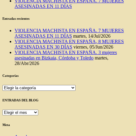
VIOLENCIA MACHISTA EN ESPAÑA. 7 MUJERES
ASESINADAS EN 11 DÍAS
Entradas recientes
VIOLENCIA MACHISTA EN ESPAÑA. 7 MUJERES
ASESINADAS EN 11 DÍAS
martes, 14/Jul/2026
VIOLENCIA MACHISTA EN ESPAÑA, 8 MUJERES
ASESINADAS EN 30 DÍAS
viernes, 05/Jun/2026
VIOLENCIA MACHISTA EN ESPAÑA. 3 mujeres
asesinadas en Bizkaia, Córdoba y Toledo
martes,
28/Abr/2026
Categorías
Categorías
ENTRADAS DEL BLOG
ENTRADAS
DEL
BLOG
Meta