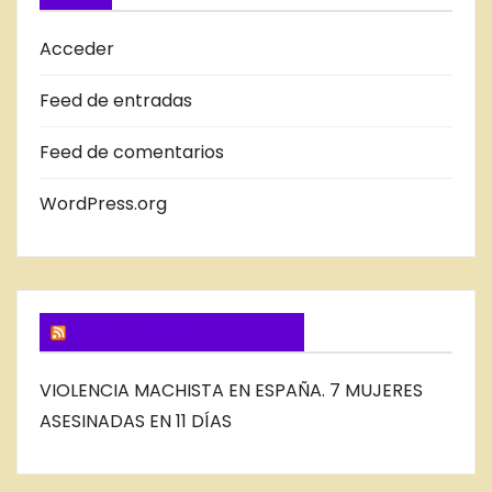
D
A
Acceder
S
Feed de entradas
D
E
Feed de comentarios
L
B
WordPress.org
L
O
G
SUSCRIBIRSE VIA FEED
VIOLENCIA MACHISTA EN ESPAÑA. 7 MUJERES
ASESINADAS EN 11 DÍAS