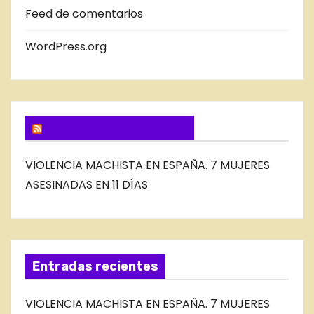
E
Feed de comentarios
L
B
WordPress.org
L
O
G
SUSCRIBIRSE VIA FEED
VIOLENCIA MACHISTA EN ESPAÑA. 7 MUJERES
ASESINADAS EN 11 DÍAS
Entradas recientes
VIOLENCIA MACHISTA EN ESPAÑA. 7 MUJERES