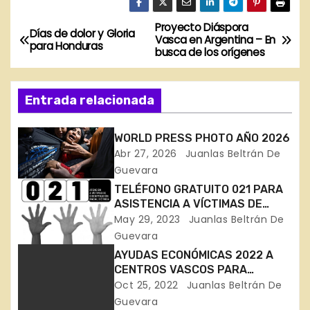
Proyecto Diáspora
N
Días de dolor y Gloria
Vasca en Argentina – En
para Honduras
busca de los orígenes
a
v
Entrada relacionada
e
WORLD PRESS PHOTO AÑO 2026
g
Abr 27, 2026
Juanlas Beltrán De
Guevara
a
TELÉFONO GRATUITO 021 PARA
c
ASISTENCIA A VÍCTIMAS DE
DISCRIMINACIÓN Y RACISMO
May 29, 2023
Juanlas Beltrán De
i
Guevara
AYUDAS ECONÓMICAS 2022 A
ó
CENTROS VASCOS PARA
ATENDER NECESIDADES
Oct 25, 2022
Juanlas Beltrán De
n
ASISTENCIALES Y SITUACIONES
Guevara