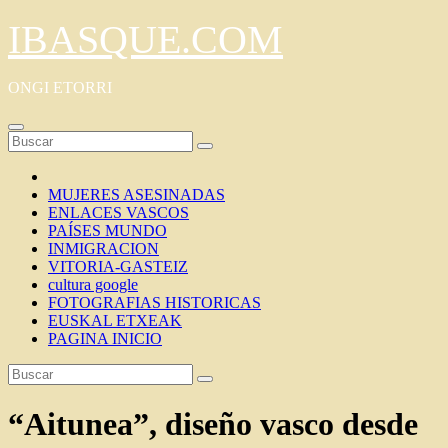
Saltar
IBASQUE.COM
al
contenido
ONGI ETORRI
MUJERES ASESINADAS
ENLACES VASCOS
PAÍSES MUNDO
INMIGRACION
VITORIA-GASTEIZ
cultura google
FOTOGRAFIAS HISTORICAS
EUSKAL ETXEAK
PAGINA INICIO
“Aitunea”, diseño vasco desde