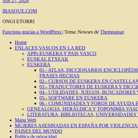
Abr 27, 2026
IBASQUE.COM
ONGI ETORRI
Funciona gracias a WordPress
|
Tema: Newses de
Themeansar
.
Home
ENLACES VASCOS EN LA RED
APPs EUSKERA Y PAIS VASCO
EUSKAL ETXEAK
EUSKERA
01.- ATLAS, DICCIONARIOS ENCICLOPÉD
FRASES HECHAS
02.- CURSOS DE EUSKERA EN CASTELLAN
03.- TRADUCTORES DE EUSKERA Y DICC
04.- UTILIDADES, JUEGOS, BUSCADORES
05.- SOFTWARE EN EUSKERA
06.- COMUNIDADES Y FOROS DE AYUDA
GENEALOGIA, HERÁLDICA Y TOPONIMIA VAS
LITERATURA, BIBLIOTECAS, UNIVERSIDADES
Mapa Web
MUJERES ASESINADAS EN ESPAÑA POR VIOLENCIA 
PAISES DEL MUNDO
Política de privacidad