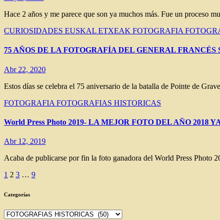
Hace 2 años y me parece que son ya muchos más. Fue un proceso muy l
CURIOSIDADES
EUSKAL ETXEAK
FOTOGRAFIA
FOTOGRA
75 AÑOS DE LA FOTOGRAFÍA DEL GENERAL FRANCÉS SA
Abr 22, 2020
Estos días se celebra el 75 aniversario de la batalla de Pointe de Gr
FOTOGRAFIA
FOTOGRAFIAS HISTORICAS
World Press Photo 2019- LA MEJOR FOTO DEL AÑO 2018 
Abr 12, 2019
Acaba de publicarse por fin la foto ganadora del World Press Photo 2
Paginación
1
2
3
…
9
de
Categorías
entradas
Categorías