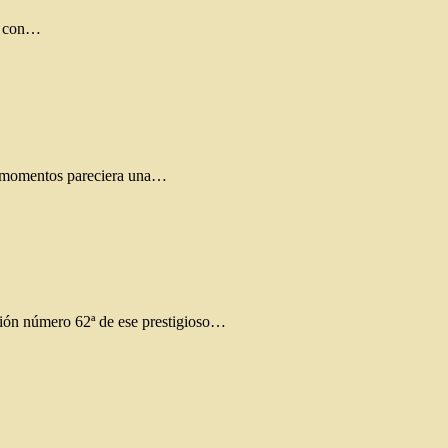
0, con…
sos momentos pareciera una…
ición número 62ª de ese prestigioso…