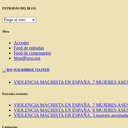
ENTRADAS DEL BLOG
ENTRADAS
DEL
BLOG
Meta
Acceder
Feed de entradas
Feed de comentarios
WordPress.org
SUSCRIBIRSE VIA FEED
VIOLENCIA MACHISTA EN ESPAÑA. 7 MUJERES ASES
Entradas recientes
VIOLENCIA MACHISTA EN ESPAÑA. 7 MUJERES ASES
VIOLENCIA MACHISTA EN ESPAÑA, 8 MUJERES ASES
VIOLENCIA MACHISTA EN ESPAÑA. 3 mujeres asesinadas e
Categorías