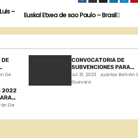
Luis –
Euskal Etxea de sao Paulo – Brasil
 DE
CONVOCATORIA DE
SUBVENCIONES PARA
EUSKAL
CENTROS VASCOS – EUSKAL
án De
Jul 31, 2023
Juanlas Beltrán 
ETXEAK, PARA EL AÑO
Guevara
 2022
PARA
ES
rán De
TREMA
ONAS
AS