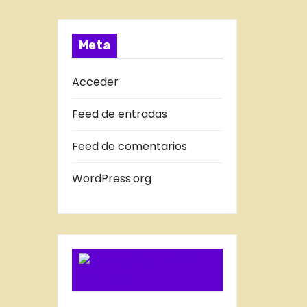
a
T
s
R
A
Meta
D
A
Acceder
S
Feed de entradas
D
E
Feed de comentarios
L
B
WordPress.org
L
O
G
SUSCRIBIRSE
VIA FEED