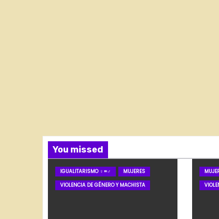
You missed
IGUALITARISMO ♀=♂
MUJERES
MUJE
VIOLENCIA DE GÉNERO Y MACHISTA
VIOLE