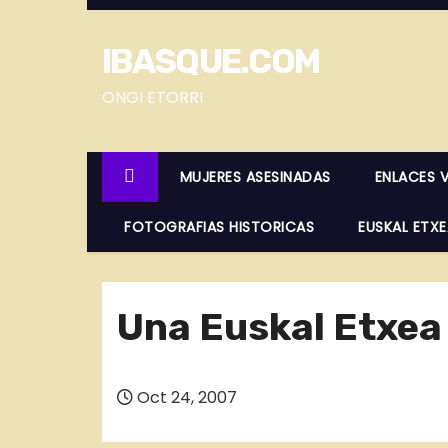
S
a
IBASQUE.COM
l
t
ONGI ETORRI
a
r
MUJERES ASESINADAS
ENLACES 
a
l
FOTOGRAFIAS HISTORICAS
EUSKAL ETX
c
o
n
Una Euskal Etxea
t
e
n
Oct 24, 2007
i
d