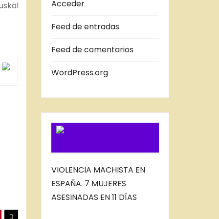
A
Acceder
uskal
S
Feed de entradas
D
E
Feed de comentarios
L
B
WordPress.org
L
O
G
SUSCRIBIRSE
VIA FEED
VIOLENCIA MACHISTA EN
ESPAÑA. 7 MUJERES
ASESINADAS EN 11 DÍAS