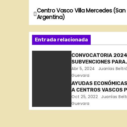
Centro Vasco Villa Mercedes (San 
N
Argentina)
a
v
Entrada relacionada
e
CONVOCATORIA 2024
g
SUBVENCIONES PARA
CENTROS VASCOS – 
Abr 5, 2024
Juanlas Beltr
a
ETXEAK
Guevara
c
AYUDAS ECONÓMICAS
A CENTROS VASCOS 
i
ATENDER NECESIDAD
Oct 25, 2022
Juanlas Belt
ASISTENCIALES Y
Guevara
ó
SITUACIONES DE EX
NECESIDAD DE PERS
n
PERTENECIENTES A L