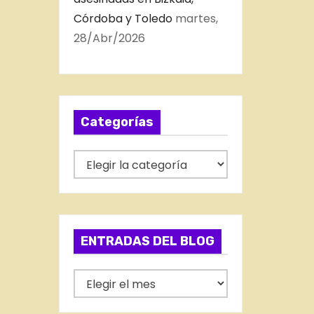
Córdoba y Toledo
martes,
28/Abr/2026
Categorías
C
a
t
e
g
ENTRADAS DEL BLOG
o
r
E
í
N